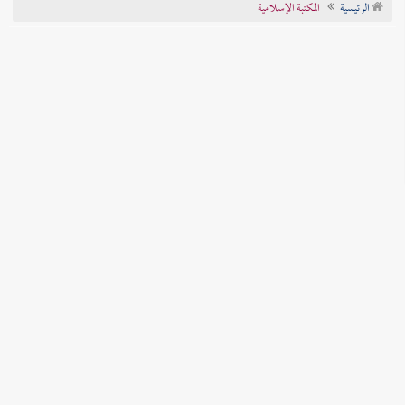
الرئيسية
المكتبة الإسلامية
تراجم الأعلام