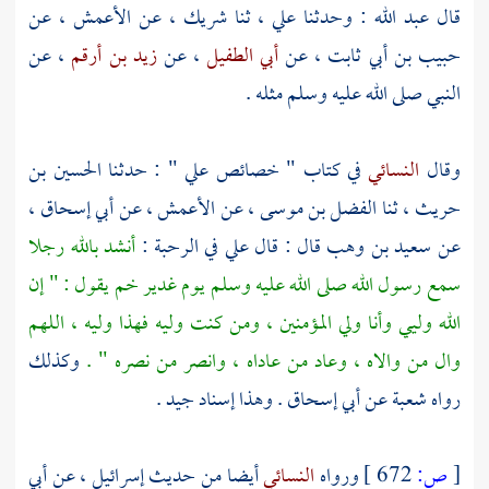
قال
عبد الله
: وحدثنا
علي
، ثنا
شريك
، عن
الأعمش
، عن
حبيب بن أبي ثابت
، عن
أبي الطفيل
، عن
زيد بن أرقم
، عن
النبي صلى الله عليه وسلم مثله .
وقال
النسائي
في كتاب " خصائص
علي
" : حدثنا
الحسين بن
حريث
، ثنا
الفضل بن موسى
، عن
الأعمش
، عن
أبي إسحاق
،
عن
سعيد بن وهب
قال : قال
علي
في الرحبة :
أنشد بالله رجلا
سمع رسول الله صلى الله عليه وسلم يوم
غدير خم
يقول : " إن
الله وليي وأنا ولي المؤمنين ، ومن كنت وليه فهذا وليه ، اللهم
وال من والاه ، وعاد من عاداه ، وانصر من نصره " .
وكذلك
رواه
شعبة
عن
أبي إسحاق
. وهذا إسناد جيد .
[
ص:
672 ]
ورواه
النسائي
أيضا من حديث
إسرائيل
، عن
أبي