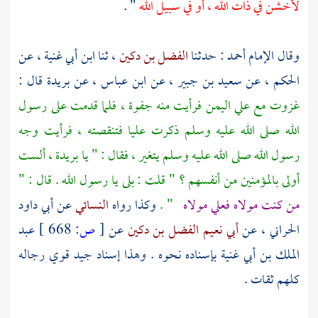
لأخشن في ذات الله ، أو في سبيل الله
" .
وقال الإمام
أحمد
: حدثنا
الفضل بن دكين
، ثنا
ابن أبي غنية
، عن
الحكم
، عن
سعيد بن جبير
، عن
ابن عباس
، عن
بريدة
قال :
غزوت مع
علي
اليمن
فرأيت منه جفوة ، فلما قدمت على رسول
الله صلى الله عليه وسلم ذكرت
عليا
فتنقصته ، فرأيت وجه
رسول الله صلى الله عليه وسلم يتغير ، فقال : " يا
بريدة
، ألست
أولى بالمؤمنين من أنفسهم ؟ " قلت : بلى يا رسول الله . قال : "
من كنت مولاه فعلي مولاه
" .
وكذا رواه
النسائي
عن
أبي داود
الحراني
، عن
أبي نعيم الفضل بن دكين
عن
[
ص:
668 ]
عبد
الملك بن أبي غنية
بإسناده نحوه . وهذا إسناد جيد قوي رجاله
كلهم ثقات .