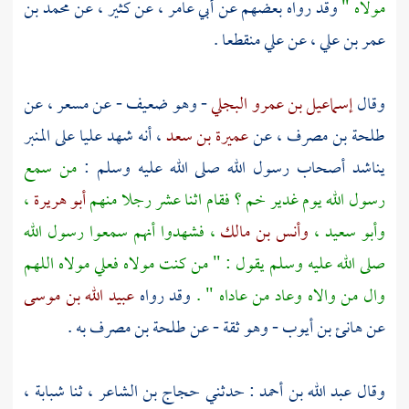
مولاه "
وقد رواه بعضهم عن
أبي عامر
، عن
كثير
، عن
محمد بن
عمر بن علي
، عن
علي
منقطعا .
وقال
إسماعيل بن عمرو البجلي
- وهو ضعيف - عن
مسعر
، عن
طلحة بن مصرف
، عن
عميرة بن سعد
، أنه شهد
عليا
على المنبر
يناشد أصحاب رسول الله صلى الله عليه وسلم :
من سمع
رسول الله يوم
غدير خم ؟
فقام اثنا عشر رجلا منهم
أبو هريرة
،
وأبو سعيد
،
وأنس بن مالك
، فشهدوا أنهم سمعوا رسول الله
صلى الله عليه وسلم يقول : " من كنت مولاه
فعلي
مولاه اللهم
وال من والاه وعاد من عاداه " .
وقد رواه
عبيد الله بن موسى
عن
هانئ بن أيوب
- وهو ثقة - عن
طلحة بن مصرف
به .
وقال
عبد الله بن أحمد
: حدثني
حجاج بن الشاعر
، ثنا
شبابة
،