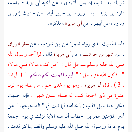
شريك
به . تابعه
إدريس الأودي
، عن أخيه
أبي يزيد
- واسمه
داود بن يزيد
- به . ورواه
ابن جرير
أيضا من حديث
إدريس
وداود
، عن أبيهما ، عن
أبي هريرة
، فذكره .
فأما الحديث الذي رواه
ضمرة
عن
ابن شوذب
، عن
مطر الوراق
، عن
شهر بن حوشب
، عن
أبي هريرة
قال :
لما أخذ رسول الله
صلى الله عليه وسلم بيد
علي
قال : " من كنت مولاه
فعلي
مولاه
" . فأنزل الله عز وجل : "
اليوم أكملت لكم دينكم
" ( المائدة
: 3 ) . قال
أبو هريرة
: وهو يوم
غدير خم ،
من صام يوم ثمان
عشرة من ذي الحجة كتب له صيام ستين شهرا .
فإنه حديث
منكر جدا ، بل كذب ; لمخالفته لما ثبت في " الصحيحين " عن
أمير المؤمنين
عمر بن الخطاب
أن هذه الآية نزلت في يوم الجمعة
يوم
عرفة
ورسول الله صلى الله عليه وسلم واقف بها كما قدمنا .