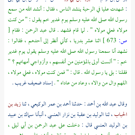
:
شهدت
عليا
في الرحبة ينشد الناس ، فقال : أنشد الله من سمع
رسول الله صلى الله عليه وسلم يوم
غدير خم
يقول : " من كنت
مولاه
فعلي
مولاه " . لما قام فشهد . قال
عبد الرحمن
: فقام
[
ص:
673 ]
اثنا عشر بدريا ، كأني أنظر إلى أحدهم ، فقالوا :
نشهد أنا سمعنا رسول الله صلى الله عليه وسلم يقول يوم
غدير
خم
: " ألست أولى بالمؤمنين من أنفسهم ، وأزواجي أمهاتهم ؟ "
فقلنا : بلى يا رسول الله . قال : " فمن كنت مولاه
، فعلي
مولاه ،
اللهم وال من والاه ، وعاد من عاداه " .
إسناد ضعيف غريب .
وقال
عبد الله بن أحمد
: حدثنا
أحمد بن عمر الوكيعي
، ثنا
زيد بن
الحباب
، ثنا
الوليد بن عقبة بن نزار العنسي
، أنبأنا
سماك بن عبيد
بن الوليد العنسي
قال :
دخلت على
عبد الرحمن بن أبي ليلى
،