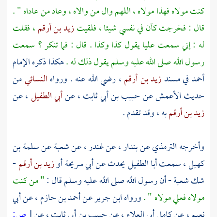
كنت مولاه فهذا مولاه ، اللهم وال من والاه ، وعاد من عاداه " .
قال : فخرجت كأن في نفسي شيئا ، فلقيت
زيد بن أرقم
، فقلت
له : إني سمعت
عليا
يقول كذا وكذا . قال : فما تنكر ؟ سمعت
رسول الله صلى الله عليه وسلم يقول ذلك له .
هكذا ذكره الإمام
أحمد
في مسند
زيد بن أرقم
، رضي الله عنه . ورواه
النسائي
من
حديث
الأعمش
عن
حبيب بن أبي ثابت
، عن
أبي الطفيل
، عن
زيد بن أرقم
به ، وقد تقدم .
وأخرجه
الترمذي
عن
بندار
، عن
غندر
، عن
شعبة
عن
سلمة بن
كهيل
، سمعت
أبا الطفيل
يحدث عن
أبي سريحة
أو
زيد بن أرقم
-
شك
شعبة
- أن رسول الله صلى الله عليه وسلم قال :
" من كنت
مولاه
فعلي
مولاه " .
ورواه
ابن جرير
عن
أحمد بن حازم
، عن
أبي
نعيم
، عن
كامل أبي العلاء
، عن
حبيب بن أبي ثابت
، عن
[
ص: