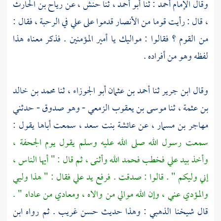
وقال الإمام
أحمد
: ثنا
أبو أحمد
، ثنا
حنش
، عن
رياح بن الحارث
، قال : رأيت قوما من الأنصار قدموا على
علي
في الرحبة ، فقال :
من القوم ؟ فقالوا : مواليك يا أمير المؤمنين . فذكر معناه هذا
لفظه وهو من أفراده .
وقال
ابن جرير
ثنا
أحمد بن عثمان أبو الجوزاء
، ثنا
محمد بن خالد
بن عثمة
، ثنا
موسى بن يعقوب الزمعي
- وهو صدوق - حدثني
مهاجر بن مسمار
، عن
عائشة بنت سعد ،
سمعت أباها يقول :
سمعت رسول الله صلى الله عليه وسلم يقول يوم الجحفة ،
وأخذ بيد
علي
فخطب فحمد الله وأثنى ، ثم قال : " أيها الناس ،
إني وليكم " . قالوا : صدقت . فرفع يد
علي
فقال : " هذا وليي
والمؤدي عني ، وإن الله موالي من والاه ، ومعادي من عاداه " .
قال شيخنا
الذهبي
: وهذا حديث حسن غريب . ثم رواه
ابن