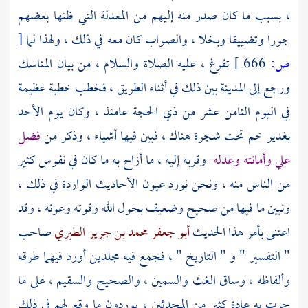
،
بسبب ما كان صدر منه إليهم من المعدلة التي ظنها بعضهم
جورا وتضييقا وبخلا ، والصواب كان معه في ذلك ، ولهذا لما
[
ص:
666 ]
تفرغ ، عليه الصلاة والسلام ، من بيان المناسك
ورجع إلى
المدينة
بين ذلك في أثناء الطريق ، فخطب خطبة عظيمة
في اليوم الثامن عشر من ذي الحجة عامئذ ، وكان يوم الأحد
بغدير خم
تحت شجرة هناك ، فبين فيها أشياء ، وذكر من
فضل
علي وأمانته وعدله
وقربه إليه ، ما أزاح به ما كان في نفوس كثير
من الناس منه ، ونحن نورد عيون الأحاديث الواردة في ذلك ،
ونبين ما فيها من صحيح وضعيف بحول الله وقوته وعونه ، وقد
اعتنى بأمر هذا الحديث
أبو جعفر محمد بن جرير الطبري
صاحب
" التفسير " و " التاريخ " ، فجمع فيه مجلدين أورد فيهما طرقه
وألفاظه ، وساق الغث والسمين ، والصحيح والسقيم ، على ما
جرت به عادة كثير من المحدثين ، يوردون ما وقع لهم في ذلك