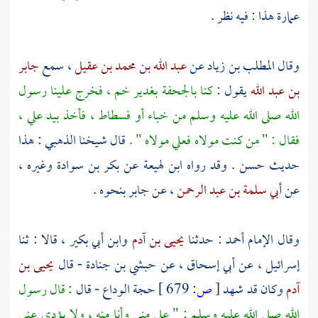
عمارة
هذا : فيه نظر .
وقال
المطلب بن زياد
عن
عبد الله بن محمد بن عقيل
، سمع
جابر
بن عبد الله
يقول :
كنا بالجحفة
بغدير خم ،
فخرج علينا رسول
الله صلى الله عليه وسلم من
خباء
أو
فسطاط ،
فأخذ بيد
علي
،
فقال : " من كنت مولاه فعلي مولاه " .
قال شيخنا
الذهبي
: هذا
حديث حسن . وقد رواه
ابن لهيعة
عن
بكر بن سوادة
وغيره ،
عن
أبي سلمة بن عبد الرحمن
، عن
جابر
بنحوه .
وقال الإمام
أحمد
: حدثنا
يحيى بن آدم
وابن أبي بكير
، قالا : ثنا
إسرائيل
، عن
أبي إسحاق
، عن
حبشي بن جنادة
- قال
يحيى بن
آدم
وكان قد شهد
[
ص:
679 ]
حجة الوداع - قال :
قال رسول
الله صلى الله عليه وسلم : "
علي
مني وأنا منه ، ولا يؤدي عني