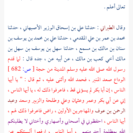
تعالى أعلم .
وقال
الطبراني
: حدثنا
علي بن إسحاق الوزير الأصبهاني
، حدثنا
محمد بن عمر بن علي المقدمي
، حدثنا
علي بن محمد بن يوسف بن
سنان بن مالك بن مسمع
، حدثنا
سهل بن يوسف بن سهل بن
مالك أخي كعب بن مالك
، عن أبيه عن ، جده قال :
لما قدم
رسول الله صلى الله عليه وسلم
المدينة
من حجة
[
ص:
682 ]
الوداع صعد المنبر ، فحمد الله وأثنى عليه ، ثم قال : " يا أيها
الناس ، إن
أبا بكر
لم يسؤني قط ، فاعرفوا ذلك له ، يا أيها الناس ،
إني عن
أبي بكر
وعمر
وعثمان
وعلي
وطلحة
والزبير
وسعد
وعبد
الرحمن بن عوف
والمهاجرين الأولين ، راض فاعرفوا ذلك لهم ،
أيها الناس ،
احفظوني في أصحابي وأصهاري وأختاني لا يطلبنكم
الله بمظلمة أحد منهم
، أيها الناس ، ارفعوا ألسنتكم عن