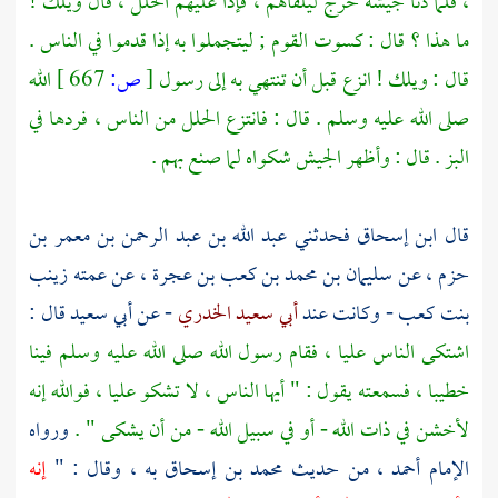
، فلما دنا جيشه خرج ليلقاهم ، فإذا عليهم الحلل ، قال ويلك !
ما هذا ؟ قال : كسوت القوم ; ليتجملوا به إذا قدموا في الناس .
قال : ويلك ! انزع قبل أن تنتهي به إلى رسول
[
ص:
667 ]
الله
صلى الله عليه وسلم . قال : فانتزع الحلل من الناس ، فردها في
البز . قال : وأظهر الجيش شكواه لما صنع بهم .
قال
ابن إسحاق
فحدثني
عبد الله بن عبد الرحمن بن معمر بن
حزم
، عن
سليمان بن محمد بن كعب بن عجرة
، عن عمته
زينب
بنت كعب
- وكانت عند
أبي سعيد الخدري
- عن
أبي سعيد
قال :
اشتكى الناس
عليا
، فقام رسول الله صلى الله عليه وسلم فينا
خطيبا ، فسمعته يقول : " أيها الناس ، لا تشكو
عليا
، فوالله إنه
لأخشن في ذات الله - أو في سبيل الله - من أن يشكى " .
ورواه
الإمام
أحمد
، من حديث
محمد بن إسحاق
به ، وقال : "
إنه