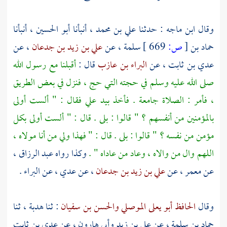
وقال
ابن ماجه
: حدثنا
علي بن محمد
، أنبأنا
أبو الحسين
، أنبأنا
حماد بن
[
ص:
669 ]
سلمة
، عن
علي بن زيد بن جدعان
، عن
عدي بن ثابت
، عن
البراء بن عازب
قال :
أقبلنا مع رسول الله
صلى الله عليه وسلم في حجته التي حج ، فنزل في بعض الطريق
، فأمر : الصلاة جامعة . فأخذ بيد
علي
فقال : " ألست أولى
بالمؤمنين من أنفسهم ؟ " قالوا : بلى . قال : " ألست أولى بكل
مؤمن من نفسه ؟ " قالوا : بلى . قال : " فهذا ولي من أنا مولاه ،
اللهم وال من والاه ، وعاد من عاداه " .
وكذا رواه
عبد الرزاق
،
عن
معمر
، عن
علي بن زيد بن جدعان
، عن
عدي
، عن
البراء
.
وقال
الحافظ أبو يعلى الموصلي
والحسن بن سفيان
: ثنا
هدبة
، ثنا
حماد بن سلمة
، عن
علي بن زيد
وأبي هارون
، عن
عدي بن ثابت