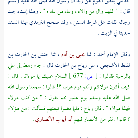
حدثني بعض القوم عن
زيد
أن رسول الله صلى الله عليه وسلم
قال :
" اللهم وال من والاه ، وعاد من عاداه " .
وهذا إسناد جيد
رجاله ثقات على شرط السنن ، وقد صحح
الترمذي
بهذا السند
حديثا في الزيت .
وقال الإمام
أحمد
: ثنا
يحيى بن آدم
، ثنا
حنش بن الحارث بن
لقيط الأشجعي
، عن
رياح بن الحارث
قال :
جاء رهط إلى
علي
بالرحبة فقالوا :
[
ص:
677 ]
السلام عليك يا مولانا . قال :
كيف أكون مولاكم وأنتم قوم عرب ؟! قالوا : سمعنا رسول الله
صلى الله عليه وسلم يوم
غدير خم
يقول : " من كنت مولاه
فهذا مولاه " . قال
رياح
: فلما مضوا تبعتهم فسألت : من هؤلاء
؟ قالوا : نفر من الأنصار فيهم
أبو أيوب الأنصاري
.