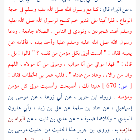
، عن
البراء
قال :
كنا مع رسول الله صلى الله عليه وسلم في حجة
الوداع ، فلما أتينا على
غدير خم
كسح لرسول الله صلى الله عليه
وسلم تحت شجرتين ، ونودي في الناس : الصلاة جامعة . ودعا
رسول الله صلى الله عليه وسلم
عليا
وأخذ بيده ، فأقامه عن
يمينه فقال : " ألست أولى بكل مؤمن من نفسه ؟ " قالوا : بلى .
قال : " فهذا موالي من أنا مواليه ، ومولى من أنا مولاه ، اللهم
وال من والاه ، وعاد من عاداه " . فلقيه
عمر بن الخطاب
فقال :
[
ص:
670 ]
هنيئا لك ، أصبحت وأمسيت مولى كل مؤمن
ومؤمنة .
ورواه
ابن جرير
، عن
أبي زرعة
، عن
موسى بن
إسماعيل
، عن
حماد بن سلمة
عن
علي بن زيد
،
وأبي هارون
العبدي
- وكلاهما ضعيف - عن
عدي بن ثابت
، عن
البراء بن
عازب
به . وروى
ابن جرير
هذا الحديث من حديث
موسى بن