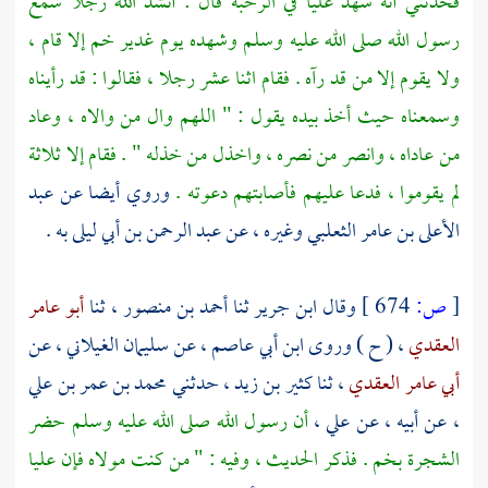
فحدثني أنه شهد
عليا
في الرحبة قال : أنشد الله رجلا سمع
رسول الله صلى الله عليه وسلم وشهده يوم
غدير خم
إلا قام ،
ولا يقوم إلا من قد رآه . فقام اثنا عشر رجلا ، فقالوا : قد رأيناه
وسمعناه حيث أخذ بيده يقول : " اللهم وال من والاه ، وعاد
من عاداه ، وانصر من نصره ، واخذل من خذله " . فقام إلا ثلاثة
لم يقوموا ، فدعا عليهم فأصابتهم دعوته .
وروي أيضا عن
عبد
الأعلى بن عامر الثعلبي
وغيره ، عن
عبد الرحمن بن أبي ليلى
به .
[
ص:
674 ]
وقال
ابن جرير
ثنا
أحمد بن منصور
، ثنا
أبو عامر
العقدي
، ( ح ) وروى
ابن أبي عاصم
، عن
سليمان الغيلاني
، عن
أبي عامر العقدي
، ثنا
كثير بن زيد
، حدثني
محمد بن عمر بن علي
، عن أبيه ، عن
علي
،
أن رسول الله صلى الله عليه وسلم حضر
الشجرة بخم . فذكر الحديث ، وفيه : " من كنت مولاه فإن
عليا