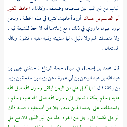
الباب من غير تمييز بين صحيحه وضعيفه ، وكذلك
الحافظ الكبير
أبو القاسم بن عساكر
أورد أحاديث كثيرة في هذه الخطبة ، ونحن
نورد عيون ما روي في ذلك ، مع إعلامنا أنه لا حظ
للشيعة
فيه ،
ولا متمسك لهم ولا دليل ، لما سنبينه وننبه عليه ، فنقول وبالله
المستعان :
قال
محمد بن إسحاق
في سياق حجة الوداع : حدثني
يحيى بن
عبد الله بن عبد الرحمن بن أبي عمرة
، عن
يزيد بن طلحة بن يزيد
بن ركانة
قال :
لما أقبل علي من
اليمن
ليلقى رسول الله صلى الله
عليه وسلم
بمكة ،
تعجل إلى رسول الله صلى الله عليه وسلم ،
واستخلف على جنده الذين معه رجلا من أصحابه ، فعمد ذلك
الرجل فكسا كل رجل من القوم حلة من البز الذي كان مع
علي