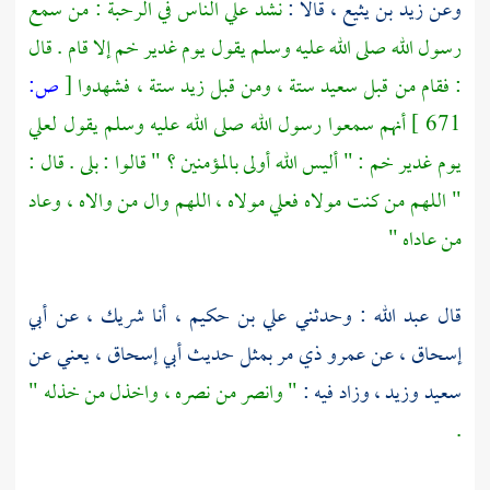
وعن
زيد بن يثيع
، قالا :
نشد
علي
الناس في الرحبة : من سمع
رسول الله صلى الله عليه وسلم يقول يوم
غدير خم
إلا قام . قال
: فقام من قبل
سعيد
ستة ، ومن قبل
زيد
ستة ، فشهدوا
[
ص:
671 ]
أنهم سمعوا رسول الله صلى الله عليه وسلم يقول
لعلي
يوم
غدير خم
: " أليس الله أولى بالمؤمنين ؟ " قالوا : بلى . قال :
" اللهم من كنت مولاه
فعلي
مولاه ، اللهم وال من والاه ، وعاد
من عاداه "
قال
عبد الله
: وحدثني
علي بن حكيم
، أنا
شريك
، عن
أبي
إسحاق
، عن
عمرو ذي مر
بمثل حديث
أبي إسحاق
، يعني عن
سعيد
وزيد
، وزاد فيه :
" وانصر من نصره ، واخذل من خذله "
.