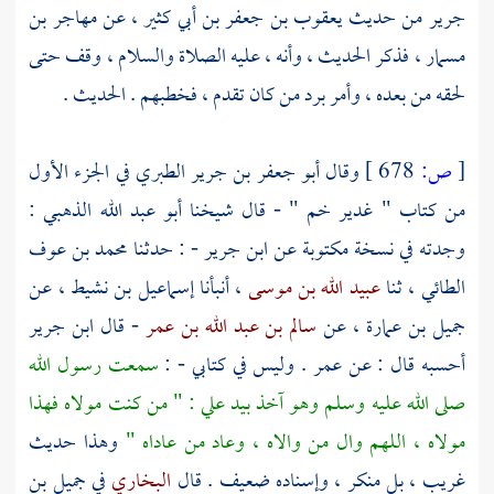
جرير
من حديث
يعقوب بن جعفر بن أبي كثير
، عن
مهاجر بن
مسمار
، فذكر الحديث ، وأنه ، عليه الصلاة والسلام ، وقف حتى
لحقه من بعده ، وأمر برد من كان تقدم ، فخطبهم . الحديث .
[
ص:
678 ]
وقال
أبو جعفر بن جرير الطبري
في الجزء الأول
من كتاب "
غدير خم
" - قال شيخنا
أبو عبد الله الذهبي
:
وجدته في نسخة مكتوبة عن
ابن جرير
- : حدثنا
محمد بن عوف
الطائي
، ثنا
عبيد الله بن موسى
، أنبأنا
إسماعيل بن نشيط
، عن
جميل بن عمارة
، عن
سالم بن عبد الله بن عمر
- قال
ابن جرير
أحسبه قال : عن
عمر .
وليس في كتابي - :
سمعت رسول الله
صلى الله عليه وسلم وهو آخذ بيد
علي
: " من كنت مولاه فهذا
مولاه ، اللهم وال من والاه ، وعاد من عاداه "
وهذا حديث
غريب ، بل منكر ، وإسناده ضعيف . قال
البخاري
في
جميل بن