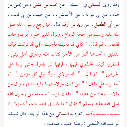
وقد روى
النسائي
في " سننه " عن
محمد بن المثنى
، عن
يحيى بن
حماد
، عن
أبي عوانة
، عن
الأعمش
، ، عن
حبيب بن أبي ثابت
،
عن
أبي الطفيل
، عن
زيد بن أرقم
قال :
لما رجع رسول الله صلى
الله عليه وسلم من حجة الوداع ، ونزل
غدير خم ،
أمر بدوحات
فقممن ، ثم قال : " كأني قد دعيت فأجبت ، إني قد تركت فيكم
الثقلين ، أحدهما أكبر من الآخر كتاب الله وعترتي أهل بيتي ،
فانظروا كيف تخلفوني فيهما ، فإنهما لن يفترقا حتى يردا علي
الحوض " . ثم قال : " الله مولاي ، وأنا ولي كل مؤمن " . ثم
أخذ بيد
علي
فقال : " من كنت مولاه فهذا وليه ، اللهم وال من
والاه ، وعاد من عاداه " . فقلت
لزيد
: سمعته من رسول الله
صلى الله عليه وسلم ؟ فقال : ما كان في الدوحات أحد إلا رآه
بعينيه وسمعه بأذنيه .
تفرد به
النسائي
من هذا الوجه . قال شيخنا
أبو عبد الله الذهبي
: وهذا حديث صحيح .