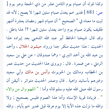
وكذا قوله أن صيام يوم الثامن عشر من ذي الحجة وهو يوم
[
ص:
681 ]
غدير خم
يعدل صيام ستين شهرا لا يصح ; لأنه قد
ثبت ما معناه في " الصحيح " أن صيام شهر رمضان بعشرة أشهر
فكيف يكون صيام يوم واحد يعدل ستين شهرا ؟! هذا باطل .
وقد قال شيخنا
الحافظ أبو عبد الله الذهبي
بعد إيراده هذا
الحديث : هذا حديث منكر جدا ورواه
حبشون الخلال
،
وأحمد
بن عبد الله بن أحمد النيري
- وهما صدوقان - عن
علي بن سعيد
الرملي
، عن
ضمرة
. قال : ويروى هذا الحديث من حديث
عمر
بن الخطاب
ومالك بن الحويرث
وأنس بن مالك
وأبي سعيد
وغيرهم بأسانيد واهية . قال وصدر الحديث متواتر ، أتيقن أن
رسول الله صلى الله عليه وسلم قاله وأما :
" اللهم وال من والاه
" .
فزيادة قوية الإسناد وأما هذا الصوم فليس بصحيح ; ولا
والله ما نزلت هذه الآية إلا يوم
عرفة
قبل
غدير خم
بأيام . والله