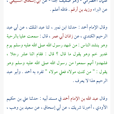
عثمان الحضرمي
- وهو ضعيف جدا - عن
أبي إسحاق السبيعي
،
عن
البراء
وزيد بن أرقم
. فالله أعلم .
وقال الإمام
أحمد
: حدثنا
ابن نمير
، ثنا
عبد الملك
، عن
أبي عبد
الرحيم الكندي
، عن
زاذان أبي عمر
، قال :
سمعت
عليا
بالرحبة
وهو ينشد الناس : من شهد رسول الله صلى الله عليه وسلم يوم
غدير خم
وهو يقول ما قال ؟ قال : فقام اثنا عشر رجلا ،
فشهدوا أنهم سمعوا من رسول الله صلى الله عليه وسلم وهو
يقول : " من كنت مولاه
فعلي
مولاه "
تفرد به
أحمد
.
وأبو عبد
الرحيم
هذا لا يعرف .
وقال
عبد الله بن الإمام أحمد
في مسند أبيه : حدثنا
علي بن حكيم
الأودي
، أخبرنا
شريك
، عن
أبي إسحاق
، عن
سعيد بن وهب
،