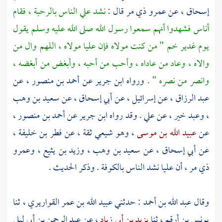
إسحاق
، عن
عمرو ذي مر
قال :
نشد
علي
الناس بالرحبة ، فقام
أناس فشهدوا أنهم سمعوا رسول الله صلى الله عليه وسلم يقول
يوم
غدير خم
" من كنت مولاه فإن
عليا
مولاه ، اللهم وال من
والاه ، وعاد من عاداه ، وأحب من أحبه ، وأبغض من أبغضه ،
وانصر من نصره " .
ورواه
ابن جرير
عن
أحمد بن منصور
، عن
عبد الرزاق
، عن
إسرائيل
، عن
أبي إسحاق
، عن
سعيد بن وهب
،
وعبد خير
، عن
علي
. وقد رواه
ابن جرير
عن
أحمد بن منصور
،
عن
عبيد الله بن موسى
، وهو شيعي ثقة ، عن
فطر بن خليفة
،
عن
أبي إسحاق
، عن
سعيد بن وهب
،
وزيد بن يثيع
،
وعمرو
ذي مر
، أن
عليا
نشد الناس
بالكوفة
. وذكر الحديث .
وقال
عبد الله بن أحمد
: حدثني
عبيد الله بن عمر القواريري
، ثنا
يونس بن أرقم
، ثنا
يزيد بن أبي زياد
، عن
عبد الرحمن بن أبي ليلى