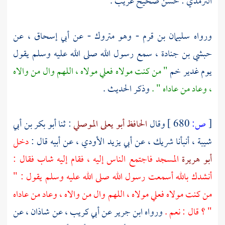
الترمذي
: حسن صحيح غريب .
ورواه
سليمان بن قرم
- وهو متروك - عن
أبي إسحاق
، عن
حبشي بن جنادة
، سمع رسول الله صلى الله عليه وسلم يقول
يوم
غدير خم
" من كنت مولاه
فعلي
مولاه ، اللهم وال من والاه
، وعاد من عاداه " .
وذكر الحديث .
[
ص:
680 ]
وقال
الحافظ أبو يعلى الموصلي
: ثنا
أبو بكر بن أبي
شيبة
، أنبأنا
شريك
، عن
أبي يزيد الأودي
، عن أبيه قال :
دخل
أبو هريرة
المسجد فاجتمع الناس إليه ، فقام إليه شاب فقال :
أنشدك بالله أسمعت رسول الله صلى الله عليه وسلم يقول : "
من كنت مولاه
فعلي
مولاه ، اللهم وال من والاه ، وعاد من عاداه
" ؟ قال : نعم .
ورواه
ابن جرير
عن
أبي كريب
، عن
شاذان
، عن