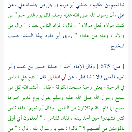
ثنا
نعيم بن حكيم
، حدثني
أبو مريم
ورجل من جلساء
علي
، عن
علي
،
أن رسول الله صلى الله عليه وسلم قال يوم
غدير خم
" من
كنت مولاه
فعلي
مولاه " . قال : فزاد الناس بعد : " وال من
والاه ، وعاد من عاداه "
روى
أبو داود
بهذا السند حديث
المخدج
.
[
ص:
675 ]
وقال الإمام
أحمد
: حدثنا
حسين بن محمد
وأبو
نعيم
المعنى قالا : ثنا
فطر
، عن
أبي الطفيل
قال :
جمع علي الناس
في الرحبة - يعني رحبة
مسجد الكوفة
- فقال : أنشد الله كل من
سمع رسول الله صلى الله عليه وسلم يقول يوم
غدير خم
ما
سمع لما قام . فقام ثلاثون من الناس . وقال
أبو نعيم
: فقام ناس
كثير فشهدوا حين أخذ بيده ، فقال للناس : " أتعلمون أني أولى
بالمؤمنين من أنفسهم ؟ " قالوا : نعم يا رسول الله . قال : " من