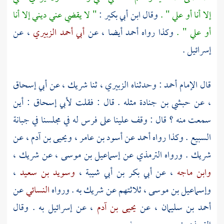
إلا أنا أو
علي
" .
وقال
ابن أبي بكير
:
" لا يقضي عني ديني إلا أنا
أو
علي
" .
وكذا رواه
أحمد
أيضا ، عن
أبي أحمد الزبيري
، عن
إسرائيل
.
قال الإمام
أحمد
: وحدثناه
الزبيري
، ثنا
شريك
، عن
أبي إسحاق
، عن
حبشي بن جنادة
مثله . قال : فقلت
لأبي إسحاق
: أين
سمعت منه ؟ قال : وقف علينا على فرس له في مجلسنا في جبانة
السبيع . وكذا رواه
أحمد
عن
أسود بن عامر
،
ويحيى بن آدم
، عن
شريك
. ورواه
الترمذي
عن
إسماعيل بن موسى
، عن
شريك
،
وابن ماجه
، عن
أبي بكر بن أبي شيبة
،
وسويد بن سعيد
،
وإسماعيل بن موسى
، ثلاثتهم عن
شريك
به . ورواه
النسائي
عن
أحمد بن سليمان
، عن
يحيى بن آدم
، عن
إسرائيل
به . وقال