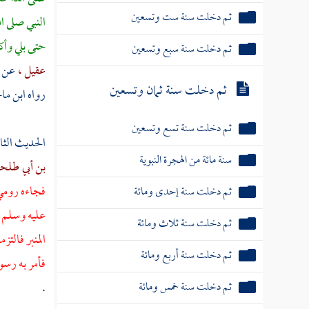
ثم دخلت سنة ثلاث وستين
النبي صلى ا
ثم دخلت سنة أربع وستين
حتى بلي وأك
عقيل ،
عن
ثم دخلت سنة خمس وستين
رواه
ابن ما
ثم دخلت سنة ست وستين
ثم دخلت سنة سبع وستين
الحديث الثا
ثم دخلت سنة ثمان وستين
بن أبي طلح
فجاءه رومي 
ثم دخلت سنة تسع وستين
عليه وسلم ع
ثم دخلت سنة سبعين من الهجرة
المنبر فالت
ثم دخلت سنة إحدى وسبعين
فأمر به رسو
.
ثم دخلت سنة ثنتين وسبعين