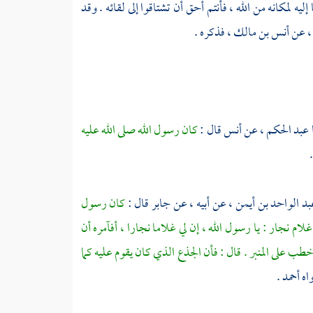
يه لمكانه من الله ، فأنتم أحق أن تشتاقوا إلى لقائه . وقد
،
عن
أنس بن مالك ،
فذكره .
عبد الحكم ،
عن
أنس
قال :
كان رسول الله صلى الله عليه
بد الواحد بن أيمن ،
عن أبيه ، عن
جابر
قال :
كان رسول
غلام نجار : يا رسول الله ، إن لي غلاما نجارا ، أفآمره أن
 خطب على المنبر . قال : فأن الجذع الذي كان يقوم عليه كما
اه
أحمد
.