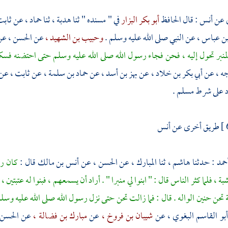
 عن
أنس
: قال الحافظ
أبو بكر البزار
في " مسنده " ثنا
هدبة ،
ثنا
حماد ،
عن
ثابت
بن عباس ،
عن النبي صلى الله عليه وسلم .
وحبيب بن الشهيد ،
عن
الحسن ،
عن 
 المنبر تحول إليه ، فحن فجاء رسول الله صلى الله عليه وسلم حتى احتضنه فسكن 
جه ،
عن
أبي بكر بن خلاد ،
عن
بهز بن أسد ،
عن
حماد بن سلمة ،
عن
ثابت ،
عن
اد على شرط
مسلم
.
طريق أخرى عن
أنس
حمد
: حدثنا
هاشم ،
ثنا
المبارك ،
عن
الحسن ،
عن
أنس بن مالك
قال :
كان رس
ة ، فلما كثر الناس قال : " ابنوا لي منبرا " . أراد أن يسمعهم ، فبنوا له عتبتين 
تحن حنين الواله . قال : فما زالت تحن حتى نزل رسول الله صلى الله عليه وس
أبو القاسم البغوي ،
عن
شيبان بن فروخ ،
عن
مبارك بن فضالة ،
عن
الحسن