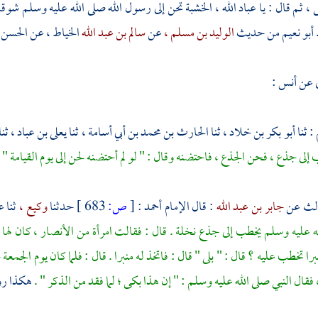
 ثم قال : يا عباد الله ، الخشبة تحن إلى رسول الله صلى الله عليه وسلم شوقا إل
أبو نعيم
من حديث
الوليد بن مسلم ،
عن
سالم بن عبد الله
الخياط ، عن
الحسن 
عن أنس :
: ثنا
أبو بكر بن خلاد ،
ثنا
الحارث بن محمد بن أبي أسامة ،
ثنا
يعلى بن عباد ،
ثنا
لى جذع ، فحن الجذع ، فاحتضنه وقال : " لو لم أحتضنه لحن إلى يوم القيامة "
.
الث عن
جابر بن عبد الله
: قال الإمام
أحمد
:
[
ص:
683 ]
حدثنا
وكيع ،
ثنا
ع
له عليه وسلم يخطب إلى جذع نخلة . قال : فقالت امرأة من
الأنصار ،
كان لها 
ا تخطب عليه ؟ قال : " بلى " قال : فاتخذ له منبرا . قال : فلما كان يوم الجمعة
فقال النبي صلى الله عليه وسلم : " إن هذا بكى ؛ لما فقد من الذكر " .
هكذا رو