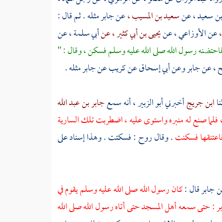
بن سعيد ،
عن
سعيد بن المسيب ،
عن
جابر
مثله . ثم قال :
،
عن
الأوزاعي ،
عن
يحيى بن أبي كثير ، عن
أبي سلمة ،
عن
 فاحتضنه رسول الله صلى الله عليه وسلم فسكن ، وقال : "
ح ،
عن
جابر
وعن
أبي إسحاق
عن
كريب
عن
جابر
مثله .
نا
ابن جريج
أخبرني
أبو الزبير ،
أنه سمع
جابر بن عبد الله
 فلما صنع له منبره واستوى عليه ، اضطربت تلك السارية
فاعتنقها فسكنت
. وقال روح : فسكتت . وهذا إسناد على
ن
جابر
قال :
كان رسول الله صلى الله عليه وسلم يقوم في
ر
: حتى سمعه أهل المسجد حتى أتاه رسول الله صلى الله