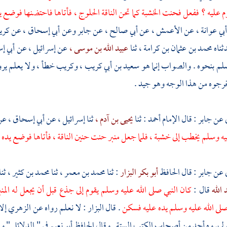
 عليه ؟ ففعل فحنت الخشبة كما تحن الناقة الحلوج ، فأتاها فاحتضنها فوضع
أبي عوانة ،
عن
الأعمش ،
عن
أبي صالح ،
عن
جابر
وعن
أبي إسحاق ،
عن
كري
ناه
محمد بن عثمان بن كرامة ،
ثنا
عبيد الله بن موسى ،
عن
إسرائيل ،
عن
أبي إ
سلم بنحوه . والصواب إنما هو
سعيد بن أبي كريب ،
وكريب
خطأ ، ولا يعلم ي
خرجوه من هذا الوجه وهو جيد .
 عن
جابر
: قال الإمام
أحمد
: ثنا
يحيى بن آدم ،
ثنا
إسرائيل ،
عن
أبي إسحاق ،
عن
يه وسلم يخطب إلى خشبة ، فلما جعل منبر حنت حنين الناقة ، فأتاها فوضع يد
 عن
جابر
: قال الحافظ
أبو بكر البزار
: ثنا
محمد بن معمر ،
ثنا
محمد بن كثير ،
ثنا
 الله
قال :
كان النبي صلى الله عليه وسلم يقوم إلى جذع قبل أن يجعل له المن
لى الله عليه وسلم يده عليه فسكن
. قال
البزار
: لا نعلم رواه عن
الزهري
إلا
م يروه أحد من أصحاب الكتب الستة . وقال الحافظ
أبو نعيم
في " الدلائل " و