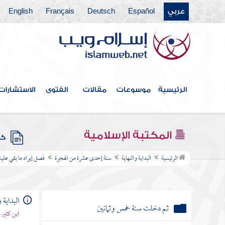
ثم دخلت سنة سبع وأربعين
عربي
Español
Deutsch
Français
English
ثم دخلت سنة ثمان وأربعين
ثم دخلت سنة تسع وأربعين
سنة خمسين من الهجرة
الرئيسية
موسوعات
مقالات
الفتوى
الاستشارات
ثم دخلت سنة إحدى وخمسين
المكتبة الإسلامية
كتب
ثم دخلت سنة ثنتين وخمسين
الرئيسية
البداية والنهاية
سنة إحدى عشرة من الهجرة
فصل إيراد ما بقي علين
ثم دخلت سنة ثلاث وخمسين
البداية و
ثم دخلت سنة أربع وخمسين
ابن كثير