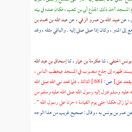
م المسجد أخذ ذلك الجذع أبي بن كعب ، فكان عنده في بيته
 ،
عن
عبيد الله بن عمرو الرقي ،
عن
عبد الله بن محمد بن
ى المنبر ، وكان إذا صلى صلى إليه . والباقي مثله ، وقد
يونس الحنفي ،
ثنا
عكرمة بن عمار ،
ثنا
إسحاق بن عبد الله
 يسند ظهره إلى جذع منصوب في المسجد فيخطب الناس ،
ويقعد على
[
ص:
681 ]
الثالثة ، فلما قعد نبي الله صلى الله
له عليه وسلم فنزل إليه رسول الله صلى الله عليه وسلم من
مه لما زال هكذا حتى يوم القيامة ؛ حزنا على رسول الله " .
ن
عمر بن يونس
به ، وقال : صحيح غريب من هذا الوجه