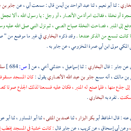
بخاري
: ثنا
أبو نعيم ،
ثنا
عبد الواحد بن أيمن
قال : سمعت أبي ، عن
جابر بن ع
جرة أو نخلة ، فقالت امرأة من الأنصار ، أو رجل : يا رسول الله ، ألا نجعل لك
دفع إلى المنبر ، فصاحت النخلة صياح الصبي ، ثم نزل النبي صلى الله عليه و
ا كانت تسمع من الذكر عندها .
وقد ذكره
البخاري
في غير ما موضع من " 
 المكي
مولى
ابن أبي عمرة المخزومي ،
عن
جابر
به .
 عن
جابر
: قال
البخاري
: ثنا
إسماعيل ،
حدثني أخي ، عن
[
ص:
684 ]
سلي
 بن مالك ،
أنه سمع
جابر بن عبد الله الأنصاري
يقول :
كان المسجد مسقوفا 
ى جذع منها ، فلما صنع له المنبر ، فكان عليه فسمعنا لذلك الجذع صوتا ك
فسكنت
. تفرد به
البخاري
.
نه : قال الحافظ أبو
بكر البزار ،
ثنا
محمد بن المثنى ،
ثنا
أبو المساور ،
ثنا
أبو عوا
،
وعن
أبي إسحاق ،
عن
كريب ،
عن
جابر
قال
: كانت خشبة في المسجد يخطب إليه