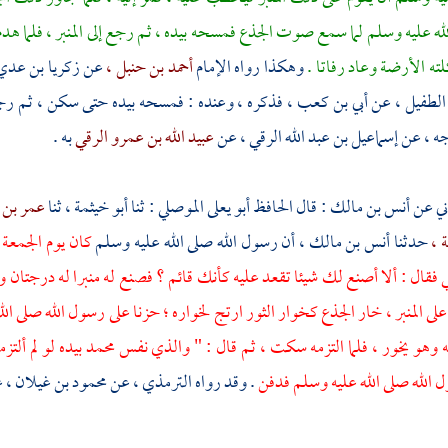
لله عليه وسلم لما سمع صوت الجذع فمسحه بيده ، ثم رجع إلى المنبر ، فلما هد
لته الأرضة وعاد رفاتا .
وهكذا رواه الإمام
أحمد بن حنبل ،
عن
زكريا بن عدي
الطفيل ،
عن
أبي بن كعب ،
فذكره ، وعنده : فمسحه بيده حتى سكن ، ثم رجع إل
جه ،
عن
إسماعيل بن عبد الله الرقي ،
عن
عبيد الله بن عمرو الرقي
به .
ني عن
أنس بن مالك :
قال الحافظ
أبو يعلى الموصلي
: ثنا
أبو خيثمة ،
ثنا
عمر بن 
ة ،
حدثنا
أنس بن مالك ،
أن رسول الله صلى الله عليه وسلم
كان يوم الجمعة
فقال : ألا أصنع لك شيئا تقعد عليه كأنك قائم ؟ فصنع له منبرا له درجتان 
لى المنبر ، خار الجذع كخوار الثور ارتج لخواره ؛ حزنا على رسول الله صلى ال
زمه وهو يخور ، فلما التزمه سكت ، ثم قال : " والذي نفس
محمد
بيده لو لم ألتز
ل الله صلى الله عليه وسلم فدفن
. وقد رواه
الترمذي ،
عن
محمود بن غيلان ،
ع