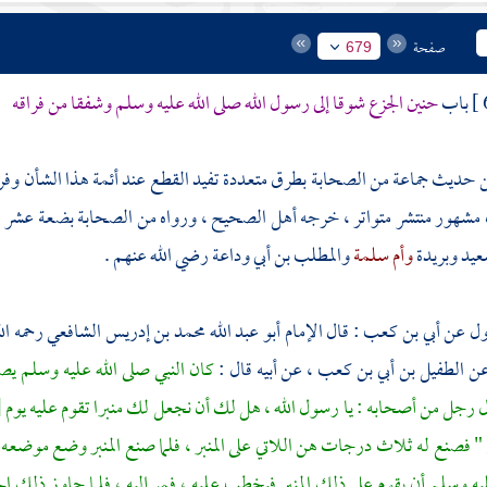
صفحة
679
باب
حنين الجزع شوقا إلى رسول الله صلى الله عليه وسلم وشفقا من فراقه
حديث جماعة من الصحابة بطرق متعددة تفيد القطع عند أئمة هذا الشأن وفرس
شهور منتشر متواتر ، خرجه أهل الصحيح ، ورواه من الصحابة بضعة عشر ،
عيد
وبريدة
وأم سلمة
والمطلب بن أبي وداعة
رضي الله عنهم .
ول عن
أبي بن كعب
: قال الإمام
أبو عبد الله محمد بن إدريس الشافعي
رحمه ال
ن
الطفيل بن أبي بن كعب ،
عن أبيه قال :
كان النبي صلى الله عليه وسلم يص
ل رجل من أصحابه : يا رسول الله ، هل لك أن نجعل لك منبرا تقوم عليه يوم
[
 " فصنع له ثلاث درجات هن اللاتي على المنبر ، فلما صنع المنبر وضع موضعه 
يه وسلم أن يقوم على ذلك المنبر فيخطب عليه ، فمر إليه ، فلما جاوز ذلك