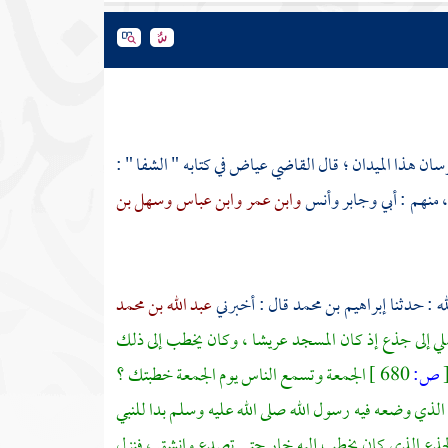
ان هذا الميدان ؛ قال
القاضي عياض
في كتابه " الشفا " :
 منهم :
أبي
وجابر
وأنس
وابن عمر
وابن عباس
وسهل بن
له : حدثنا
إبراهيم بن محمد
قال : أخبرني
عبد الله بن محمد
لي إلى جذع إذ كان المسجد عريشا ، وكان يخطب إلى ذلك
ص:
680 ]
الجمعة وتسمع الناس يوم الجمعة خطبتك ؟
الذي وضعه فيه رسول الله صلى الله عليه وسلم بدا للنبي
 الجذع الذي كان يخطب إليه خار حتى تصدع وانشق ، فنزل