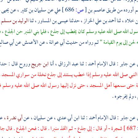
ثم أورده من طريق
عاصم بن
[
ص:
686 ]
علي
عن
سليمان بن كثير ،
عن
يحيى 
ن خلاد ،
ثنا
أحمد بن علي الخراز ،
حدثنا
عيسى بن المساور ،
ثنا
الوليد بن مسلم 
ول الله صلى الله عليه وسلم كان يخطب إلى جذع ، فلما بني المنبر حن الجذع ،
 لحن إلى يوم القيامة "
ثم رواه من حديث
أبي عوانة ،
عن
الأعمش
عن
أبي صال
 عن
جابر
: قال الإمام
أحمد
: ثنا
عبد الرزاق ،
أنا
ابن جريج
وروح
قال : حدث
النبي صلى الله عليه وسلم إذا خطب يستند إلى جذع نخلة من سواري المسجد ،
ة حتى سمعها أهل المسجد ، حتى نزل إليها رسول الله صلى الله عليه وسلم 
،
ولم يخرجوه .
 عن
جابر
: قال الإمام
أحمد
: ثنا
ابن أبي عدي ،
عن
سليمان ،
عن
أبي نضرة ،
ع
687 ]
شجرة - أو قال : إلى جذع - ثم اتخذ منبرا . قال : فحن الجذع . قال
جاب