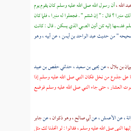
بد الله ،
أن رسول الله صلى الله عليه وسلم كان يقوم يوم
 منبرا ؟ قال : " إن شئتم " . فجعلوا له منبرا ، فلما كان
سلم فضمها إليه تئن أنين الصبي الذي يسكن . قال : كانت
صحيحه " من حديث
عبد الواحد بن أيمن ،
عن أبيه ، وهو
مان بن بلال ،
عن
يحيى بن سعيد ،
حدثني
حفص بن عبيد
على جذوع من نخل فكان النبي صلى الله عليه وسلم إذا
صوت العشار ، حتى جاء النبي صلى الله عليه وسلم فوضع
نة ،
عن
الأعمش ،
عن
أبي صالح ، وهو ذكوان ،
عن
جابر
ا النبي صلى الله عليه وسلم ، فقالوا : لو اتخذنا لك مثل