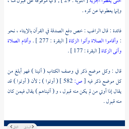
حتى يعطوا الجزية
[ التوبة : 29 ] ; لأنها موقوفة على قبول منا ،
وإنما يعطونها عن كره .
فائدة : قال
الراغب
: خص دفع الصدقة في القرآن بالإيتاء ، نحو
:
وأقاموا الصلاة وآتوا الزكاة
[ البقرة : 277 ] .
وأقام الصلاة
وآتى الزكاة
[ البقرة : 177 ] .
قال : وكل موضع ذكر في وصف الكتاب ( آتينا ) فهو أبلغ من
كل موضع ذكر فيه
[
ص:
582 ]
( أوتوا ) ; لأن ( أوتوا ) قد
يقال إذا أوتي من لم يكن منه قبول ، و ( آتيناهم ) يقال فيمن كان
منه قبول .
السابق
التالي