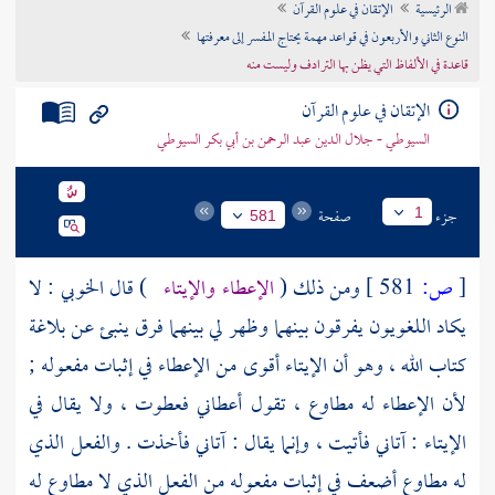
الرئيسية
الإتقان في علوم القرآن
تراجم الأعلام
النوع الثاني والأربعون في قواعد مهمة يحتاج المفسر إلى معرفتها
قاعدة في الألفاظ التي يظن بها الترادف وليست منه
الإتقان في علوم القرآن
السيوطي - جلال الدين عبد الرحمن بن أبي بكر السيوطي
جزء
صفحة
1
581
[
ص:
581 ]
ومن ذلك (
الإعطاء والإيتاء
) قال
الخوبي
: لا
يكاد اللغويون يفرقون بينهما وظهر لي بينهما فرق ينبئ عن بلاغة
كتاب الله ، وهو أن الإيتاء أقوى من الإعطاء في إثبات مفعوله ;
لأن الإعطاء له مطاوع ، تقول أعطاني فعطوت ، ولا يقال في
الإيتاء : آتاني فأتيت ، وإنما يقال : آتاني فأخذت . والفعل الذي
له مطاوع أضعف في إثبات مفعوله من الفعل الذي لا مطاوع له