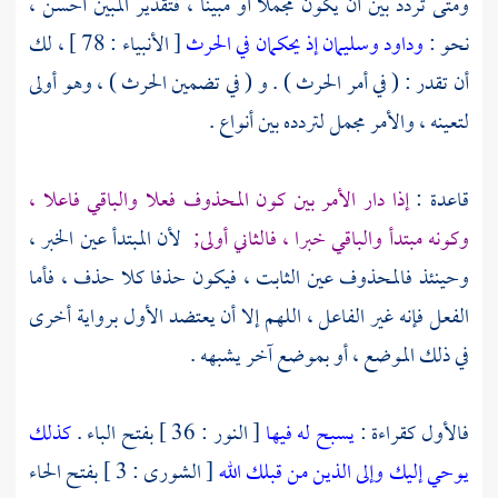
ومتى تردد بين أن يكون مجملا أو مبينا ، فتقدير المبين أحسن ،
نحو :
وداود وسليمان إذ يحكمان في الحرث
[ الأنبياء : 78 ] ، لك
أن تقدر : ( في أمر الحرث ) . و ( في تضمين الحرث ) ، وهو أولى
لتعينه ، والأمر مجمل لتردده بين أنواع .
قاعدة :
إذا دار الأمر بين كون المحذوف فعلا والباقي فاعلا ،
وكونه مبتدأ والباقي خبرا ، فالثاني أولى;
لأن المبتدأ عين الخبر ،
وحينئذ فالمحذوف عين الثابت ، فيكون حذفا كلا حذف ، فأما
الفعل فإنه غير الفاعل ، اللهم إلا أن يعتضد الأول برواية أخرى
في ذلك الموضع ، أو بموضع آخر يشبهه .
فالأول كقراءة :
يسبح له فيها
[ النور : 36 ] بفتح الباء .
كذلك
يوحي إليك وإلى الذين من قبلك الله
[ الشورى : 3 ] بفتح الحاء