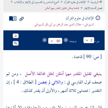
الرئيسية
الإتقان في علوم القرآن
النوع السادس والخمسون في الإيجاز والإطناب
تراجم الأعلام
فصل أقسام الإيجاز
قاعدة يمكن تقليل المقدر مهما أمكن
الإتقان في علوم القرآن
السيوطي - جلال الدين عبد الرحمن بن أبي بكر السيوطي
جزء
صفحة
2
90
[
ص:
90 ]
قاعدة .
ينبغي تقليل المقدر مهما أمكن لتقل مخالفة الأصل
، ومن ثم
ضعف قول
الفارسي
في :
واللائي لم يحضن
[ الطلاق : 4 ] ، إن
التقدير : فعدتهن ثلاثة أشهر ، والأولى أن يقدر كذلك .
قال
الشيخ عز الدين
: ولا يقدر من المحذوفات إلا أشدها