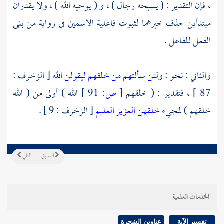
، فإن التقدير : ( يسبحه رجال ) ، و ( يوحيه الله ) ، ولا يقدران
مبتدأين حذف خبرهما لثبوت فاعلية الاسمين في رواية من بنى
الفعل للفاعل .
والثاني : نحو :
ولئن سألتهم من خلقهم ليقولن الله
[ الزخرف :
87 ] ، فتقدير : ( خلقهم
[
ص:
91 ]
الله ) أولى من ( الله
خلقهم ) لمجيء
خلقهن العزيز العليم
[ الزخرف : 9 ] .
السابق
التالي
الخدمات العلمية
تفسير الآية
عناوين الشجرة