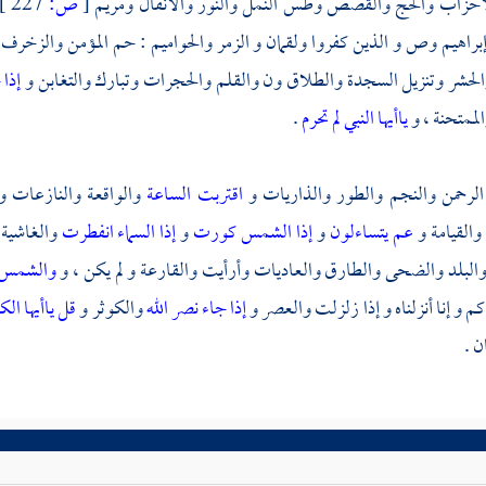
 الأحزاب والحج والقصص وطس النمل والنور والأنفال ومريم
[
ص:
227 ]
إبراهيم وص و الذين كفروا ولقمان و الزمر والحواميم : حم المؤمن والزخر
الحشر وتنزيل السجدة والطلاق ون والقلم والحجرات وتبارك والتغابن و
إذا 
لممتحنة ، و
ياأيها النبي لم تحرم
.
الرحمن والنجم والطور والذاريات و
اقتربت الساعة
والواقعة والنازعات و
والقيامة و
عم يتساءلون
و
إذا الشمس كورت
و
إذا السماء انفطرت
والغاشية
البلد والضحى والطارق والعاديات وأرأيت والقارعة و لم يكن ، و
والشمس
اكم و إنا أنزلناه و إذا زلزلت والعصر و
إذا جاء نصر الله
والكوثر و
قل ياأيها ال
ن .