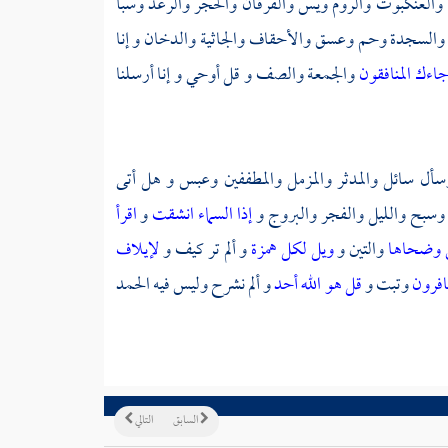
والعنكبوت والروم ويس والفرقان والحجر والرعد وسبأ
ف والسجدة وحم وعسق والأحقاف والجاثية والدخان و إنا
جاءك المنافقون
والجمعة والصف و قل أوحي و إنا أرسلنا
سأل سائل والمدثر والمزمل والمطففين وعبس و هل أتى
 وسبح والليل والفجر والبروج و
إذا السماء انشقت
و
اقرأ
 وضحاها
والتين و
ويل لكل همزة
و ألم تر كيف و
لإيلاف
كافرون
وتبت و
قل هو الله أحد
و ألم نشرح وليس فيه الحمد
السابق
التالي