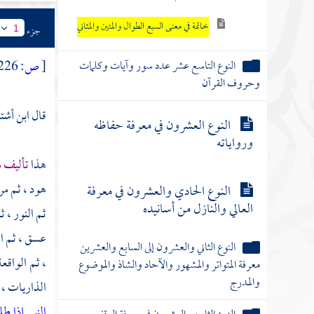
خاتمة في معنى السبع الطوال والمئين والمثاني
جزء
1
النوع التاسع عشر عدد سور وآيات وكلمات
[
ص:
226 ]
وحروف القرآن
قال
ابن أشت
النوع العشرون في معرفة حفاظه
ورواياته
هذا
تأليف
هود ، ثم مري
النوع الحادي والعشرون في معرفة
العالي والنازل من أسانيده
ثم النور ، 
عسق ، ثم الر
النوع الثاني والعشرون إلى السابع والعشرين
، ثم الواقعة
معرفة المتواتر والمشهور والآحاد والشاذ والموضوع
والمدرج
الذاريات ، ث
النبي إذا طل