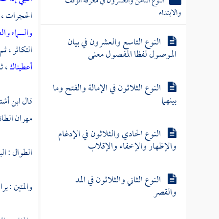
النوع الثامن والعشرون في معرفة الوقف
والابتداء
الحجرات ، ثم
والسماء وا
النوع التاسع والعشرون في بيان
التكاثر ، ث
الموصول لفظا المفصول معنى
أعطيناك
، ث
النوع الثلاثون في الإمالة والفتح وما
بينهما
قال
ابن أشت
مهران الطا
النوع الحادي والثلاثون في الإدغام
والإظهار والإخفاء والإقلاب
الطوال : الب
النوع الثاني والثلاثون في المد
والمئين : ب
والقصر