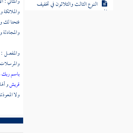
والمثاني :
النوع الثالث والثلاثون في تخفيف
الهمز
والملائكة و
فتحنا لك و
النوع الرابع والثلاثون في كيفية تحمله
والمجادلة وا
النوع الخامس والثلاثون في آداب تلاوته وتاليه
والمفصل : 
النوع السادس والثلاثون في معرفة غريبه
والمرسلات 
النوع السابع والثلاثون فيما وقع فيه
باسم ربك
و
بغير لغة الحجاز
قريش
و أله
ولا المعوذتا
النوع الثامن والثلاثون فيما وقع فيه
بغير لغة العرب
النوع التاسع والثلاثون في معرفة الوجوه
والنظائر