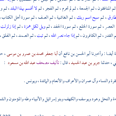
 المنافقون ، ثم الجمعة ، ثم لم تحرم ، ثم الفجر ، ثم
لا أقسم بهذا البلد
، ثم وا
لطارق
، ثم
سبح اسم ربك
، ثم الغاشية ، ثم الصف ، ثم سورة أهل الكتاب وه
م العصر ، ثم سورة الخلع ، ثم سورة الحفد ، ثم
ويل لكل همزة
، ثم
إذا زلزلت
م القدر ، ثم الكافرون ، ثم
إذا جاء نصر الله
، ثم
تبت
، ثم الصمد ، ثم الفلق ، 
ة
أيضا : وأخبرنا
أبو الحسن بن نافع
أن
أبا جعفر محمد بن عمرو بن موسى
، حد
ئي
، حدثنا
جرير بن عبد الحميد ،
قال :
تأليف مصحف
عبد الله بن مسعود
:
قرة والنساء وآل عمران والأعراف والأنعام والمائدة ، ويونس .
راءة والنحل وهود ويوسف والكهف وبنو إسرائيل والأنبياء وطه والمؤمنون والشع