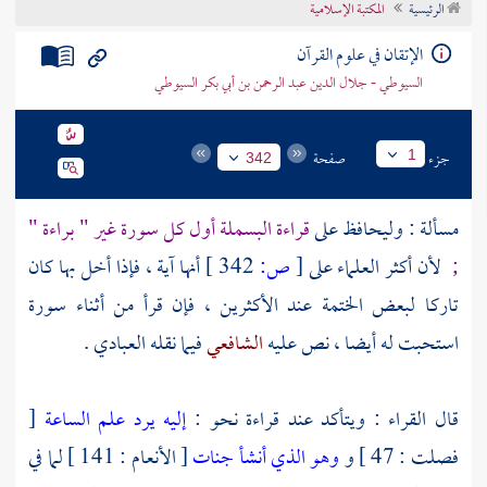
الرئيسية
المكتبة الإسلامية
تراجم الأعلام
الإتقان في علوم القرآن
السيوطي - جلال الدين عبد الرحمن بن أبي بكر السيوطي
جزء
صفحة
1
342
مسألة : وليحافظ على
قراءة البسملة أول كل سورة غير " براءة "
;
لأن أكثر العلماء على
[
ص:
342 ]
أنها آية ، فإذا أخل بها كان
تاركا لبعض الختمة عند الأكثرين ، فإن قرأ من أثناء سورة
استحبت له أيضا ، نص عليه
الشافعي
فيما نقله
العبادي
.
قال القراء : ويتأكد عند قراءة نحو :
إليه يرد علم الساعة
[
فصلت : 47 ] و
وهو الذي أنشأ جنات
[ الأنعام : 141 ] لما في