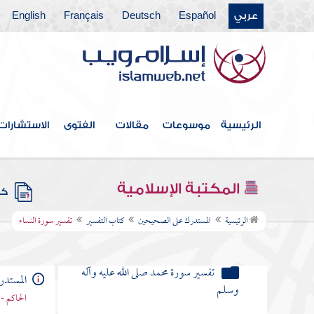
تفسير سورة الزخرف
عربي
Español
Deutsch
Français
English
تفسير سورة حم الدخان
تفسير سورة حم الجاثية وعند أهل
الحرمين حم الشريعة
تفسير سورة الأحقاف
الرئيسية
موسوعات
مقالات
الفتوى
الاستشارات
تفسير سورة محمد صلى الله عليه وآله
وسلم
المكتبة الإسلامية
تفسير سورة الفتح
كتب
الرئيسية
المستدرك على الصحيحين
كتاب التفسير
تفسير سورة النساء
تفسير سورة الحجرات
تفسير سورة ق
المستد
تفسير سورة الذاريات
الحاكم - 