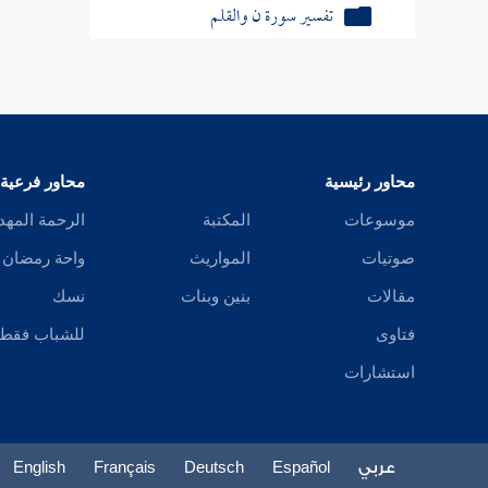
تفسير سورة الجن
تفسير سورة المزمل
تفسير سورة المدثر
تفسير سورة القيامة
محاور رئيسية
محاور فرعية
تفسير سورة هل أتى على الإنسان
موسوعات
المكتبة
الرحمة المهد
تفسير سورة المرسلات
صوتيات
المواريث
واحة رمضان
مقالات
بنين وبنات
نسك
تفسير سورة عم يتساءلون
فتاوى
للشباب فقط
تفسير سورة النازعات
استشارات
تفسير سورة عبس وتولى
تفسير سورة إذا الشمس كورت
عربي
Español
Deutsch
Français
English