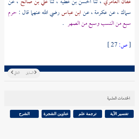
عفان العامري
، ثنا
الحسن بن عطية
، ثنا
علي بن صالح
، عن
سماك
، عن
عكرمة
، عن
ابن عباس
رضي الله عنهما قال :
حرم
سبع من النسب وسبع من الصهر
.
[
ص:
27 ]
السابق
التالي
الخدمات العلمية
تفسير الآية
ترجمة علم
عناوين الشجرة
الشرح