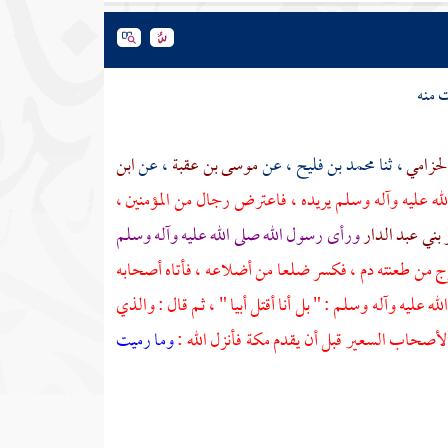
 منه
الحزامي
، ثنا
محمد بن فليح
، عن
موسى بن عقبة
، عن
ابن
الله عليه وآله وسلم يريده ، فاعترض رجال من المؤمنين ،
ني عبد الدار
ورأى رسول الله صلى الله عليه وآله وسلم
رج من طعنته دم ، فكسر ضلعا من أضلاعه ، فأتاه أصحابه
ه عليه وآله وسلم : " بل أنا أقتل
أبيا
" ، ثم قال : والذي
ا لأصحاب السعير قبل أن يقدم
مكة
فأنزل الله :
وما رميت