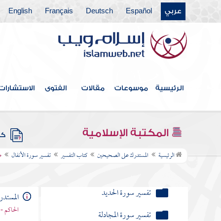
تفسير سورة القمر
عربي
Español
Deutsch
Français
English
تفسير سورة الرحمن
تفسير سورة الواقعة
تفسير سورة الحديد
الرئيسية
موسوعات
مقالات
الفتوى
الاستشارات
تفسير سورة المجادلة
تفسير سورة الحشر
المكتبة الإسلامية
كتب
تفسير سورة الممتحنة
الرئيسية
المستدرك على الصحيحين
كتاب التفسير
تفسير سورة الأنفال
ط
تفسير سورة الصف
تفسير سورة الجمعة
المستد
الحاكم - 
تفسير سورة المنافقين