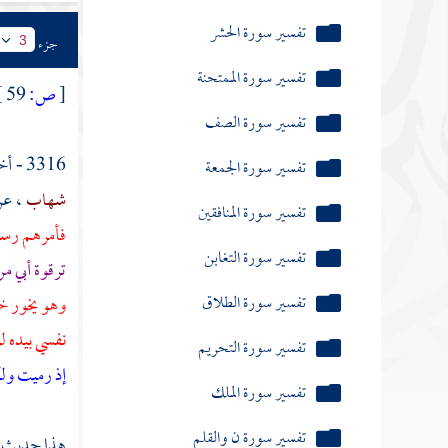
تفسير سورة التغابن
جزء
3
تفسير سورة الطلاق
[
ص:
59 ]
تفسير سورة التحريم
تفسير سورة الملك
3316 - أخبرني
شهاب
، ع
تفسير سورة ن والقلم
فأمرهم رسول
تفسير سورة الحاقة
ترقوة
أبي
من
تفسير سورة سأل سائل
وهو يخور خو
نفسي بيده ل
تفسير سورة نوح
إذ رميت ول
تفسير سورة الجن
تفسير سورة المزمل
هذا حديث ص