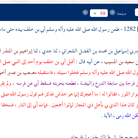
صفحة
59
1282 - طعن رسول الله صلى الله عليه وآله وسلم
أبي بن خلف
بيده حتى مات
إسماعيل بن محمد بن الفضل الشعراني
، ثنا جدي ، ثنا
إبراهيم بن المنذر 
ن
سعيد بن المسيب
، عن أبيه قال :
أقبل
أبي بن خلف
يوم
أحد
إلى النبي صلى 
 الله صلى الله عليه وآله وسلم فخلوا سبيله ، فاستقبله
مصعب بن عمير أخو ب
 فرجة بين سابغة الدرع والبيضة ، فطعنه بحربته فسقط
أبي
عن فرسه
، ولم يخ
ار الثور ، فقالوا له : ما أعجزك إنما هو خدش فذكر لهم قول رسول الله صلى الل
و كان هذا الذي بي
بأهل
ذي المجاز
لماتوا أجمعين . فمات
أبي
إلى النار ، فسحق
كن الله رمى
، الآية .
حيح على شرط الشيخين ولم يخرجاه .