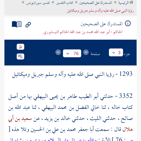
الرئيسية
المستدرك على الصحيحين
كتاب التفسير
تفسير سورة يونس
تراجم الأعلام
رؤيا النبي صلى الله عليه وآله وسلم جبريل وميكائيل
المستدرك على الصحيحين
الحاكم - أبو عبد الله محمد بن عبد الله الحاكم النيسابوري
جزء
صفحة
3
76
1293 - رؤيا النبي صلى الله عليه وآله وسلم
جبريل
وميكائيل
3352 - حدثني
أبو الطيب طاهر بن يحيى البيهقي
بها من أصل
كتاب خاله ، ثنا خالي
الفضل بن محمد البيهقي
، ثنا
عبد الله بن
صالح
، حدثني
الليث
، حدثني
خالد بن يزيد
، عن
سعيد بن أبي
هلال
قال : سمعت
أبا جعفر محمد بن علي بن الحسين
وتلا هذه
[
ص:
76 ]
الآية :
والله يدعو إلى دار السلام ويهدي من يشاء إلى