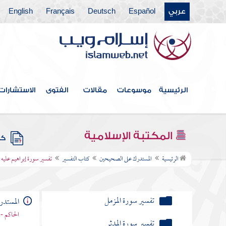
تفسير سورة الحاقة
عربي
Español
Deutsch
Français
English
تفسير سورة سأل سائل
تفسير سورة نوح
تفسير سورة الجن
الرئيسية
موسوعات
مقالات
الفتوى
الاستشارات
تفسير سورة المزمل
تفسير سورة المدثر
المكتبة الإسلامية
كتب
تفسير سورة القيامة
الرئيسية
المستدرك على الصحيحين
كتاب التفسير
تفسير سورة إبراهيم عليه 
تفسير سورة هل أتى على الإنسان
تفسير سورة المرسلات
المستد
الحاكم - 
تفسير سورة عم يتساءلون