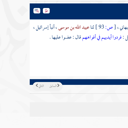
هاني
،
[
ص:
93 ]
ثنا
عبيد الله بن موسى
، أنبأ
إسرائيل
،
ل :
فردوا أيديهم في أفواههم
قال : عضوا عليها .
السابق
التالي