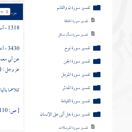
تفسير سورة المدثر
جزء
3
تفسير سورة القيامة
1318 - أسلم نفر من الجن وتمسك الإنسيون بعبادتهم
تفسير سورة هل أتى على الإنسان
تفسير سورة المرسلات
3430 - أخبرنا
تفسير سورة عم يتساءلون
عن
أبي معم
عز وجل : (
تفسير سورة النازعات
تفسير سورة عبس وتولى
كلاهما بالياء
تفسير سورة إذا الشمس كورت
[
ص:
110 ]
تفسير سورة إذا السماء انفطرت
تفسير سورة المطففين