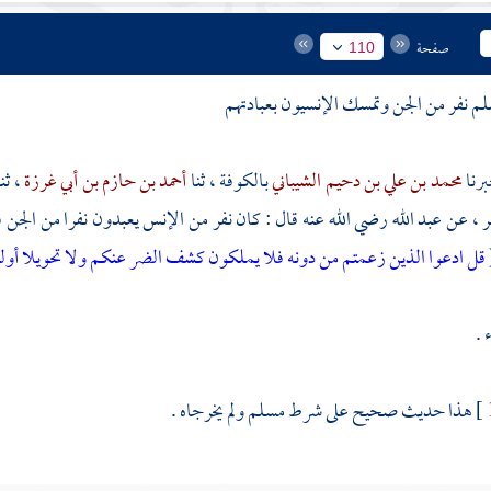
صفحة
110
محمد بن علي بن دحيم الشيباني
بالكوفة
، ثنا
أحمد بن حازم بن أبي غرزة
، ثن
ر
، عن
عبد الله
رضي الله عنه قال : كان نفر من الإنس يعبدون نفرا من الجن ف
قل ادعوا الذين زعمتم من دونه فلا يملكون كشف الضر عنكم ولا تحويلا
أول
 .
هذا حديث صحيح على شرط
مسلم
ولم يخرجاه .