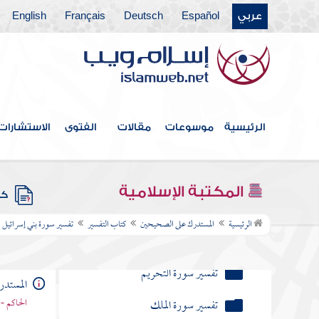
تفسير سورة التغابن
عربي
Español
Deutsch
Français
English
تفسير سورة الطلاق
تفسير سورة التحريم
تفسير سورة الملك
الرئيسية
موسوعات
مقالات
الفتوى
الاستشارات
تفسير سورة ن والقلم
تفسير سورة الحاقة
المكتبة الإسلامية
كتب
تفسير سورة سأل سائل
الرئيسية
المستدرك على الصحيحين
كتاب التفسير
تفسير سورة بني إسرائيل
تفسير سورة نوح
تفسير سورة الجن
المستد
تفسير سورة المزمل
الحاكم - 