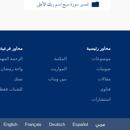
تفسير سورة والضحى
تفسير سورة ألم نشرح
تفسير سورة والتين
تفسير سورة اقرأ باسم ربك الذي خلق
محاور رئيسية
محاور فرعية
تفسير سورة إنا أنزلناه
موسوعات
المكتبة
الرحمة المهد
تفسير سورة لم يكن
صوتيات
المواريث
واحة رمضان
تفسير سورة الزلزلة
مقالات
بنين وبنات
نسك
فتاوى
للشباب فقط
تفسير سورة العاديات
استشارات
تفسير سورة القارعة
تفسير سورة ألهاكم التكاثر
عربي
Español
Deutsch
Français
English