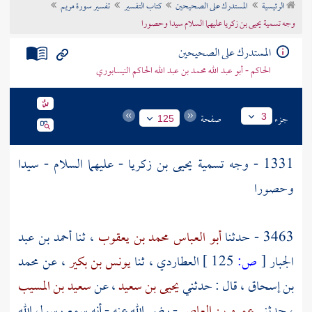
الرئيسية
المستدرك على الصحيحين
كتاب التفسير
تفسير سورة مريم
تراجم الأعلام
وجه تسمية يحيى بن زكريا عليهما السلام سيدا وحصورا
المستدرك على الصحيحين
الحاكم - أبو عبد الله محمد بن عبد الله الحاكم النيسابوري
جزء
صفحة
3
125
1331 - وجه تسمية
يحيى بن زكريا
- عليهما السلام - سيدا
وحصورا
3463 - حدثنا
أبو العباس محمد بن يعقوب
، ثنا
أحمد بن عبد
الجبار
[
ص:
125 ]
العطاردي
، ثنا
يونس بن بكير
، عن
محمد
بن إسحاق
، قال : حدثني
يحيى بن سعيد
، عن
سعيد بن المسيب
، حدثني
عمرو بن العاص
- رضي الله عنه - أنه سمع رسول الله