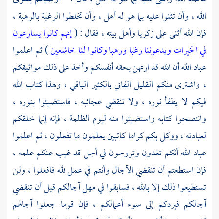
الله ، وأن تثنوا عليه بما هو له أهل ، وأن تخلطوا الرغبة بالرهبة ،
فإن الله أثنى على
زكريا
وأهل بيته ، فقال : (
إنهم كانوا يسارعون
في الخيرات ويدعوننا رغبا ورهبا وكانوا لنا خاشعين
) ثم اعلموا
عباد الله أن الله قد ارتهن بحقه أنفسكم وأخذ على ذلك مواثيقكم
، واشترى منكم القليل الفاني بالكثير الباقي ، وهذا كتاب الله
فيكم لا يطفأ نوره ، ولا تنقضي عجائبه ، فاستضيئوا بنوره ،
وانتصحوا كتابه واستضيئوا منه ليوم الظلمة ، فإنه إنما خلقكم
لعبادته ، ووكل بكم كراما كاتبين يعلمون ما تفعلون ، ثم اعلموا
عباد الله أنكم تغدون وتروحون في أجل قد غيب عنكم علمه ،
فإن استطعتم أن تنقضي الآجال وأنتم في عمل لله فافعلوا ، ولن
تستطيعوا ذلك إلا بالله ، فسابقوا في مهل آجالكم قبل أن تنقضي
آجالكم فيردكم إلى سوء أعمالكم ، فإن قوما جعلوا آجالهم