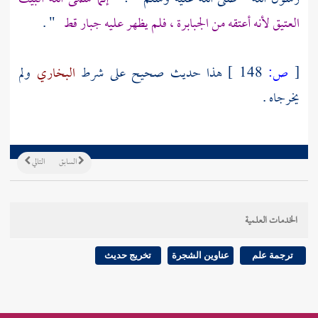
العتيق
لأنه أعتقه من الجبابرة ، فلم يظهر عليه جبار قط
" .
[
ص:
148 ]
هذا حديث صحيح على شرط
البخاري
ولم
يخرجاه .
السابق
التالي
الخدمات العلمية
ترجمة علم
عناوين الشجرة
تخريج حديث