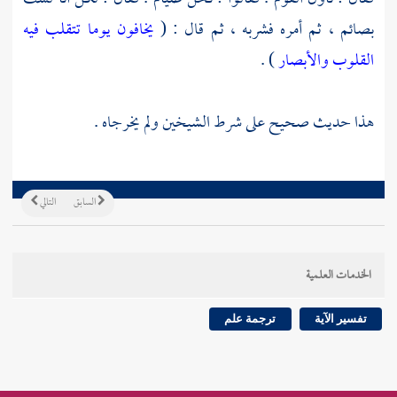
بصائم ، ثم أمره فشربه ، ثم قال : (
يخافون يوما تتقلب فيه
القلوب والأبصار
) .
هذا حديث صحيح على شرط الشيخين ولم يخرجاه .
السابق
التالي
الخدمات العلمية
تفسير الآية
ترجمة علم