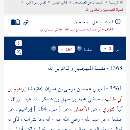
الرئيسية
المستدرك على الصحيحين
كتاب التفسير
تفسير سورة النور
تراجم الأعلام
فضيلة المتهجدين والذاكرين الله
المستدرك على الصحيحين
الحاكم - أبو عبد الله محمد بن عبد الله الحاكم النيسابوري
جزء
صفحة
3
164
1368 - فضيلة المتهجدين والذاكرين الله
3561 - أخبرني
محمد بن موسى بن عمران الفقيه
ثنا
إبراهيم بن
أبي طالب
، حدثني
محمد بن سهل بن عسكر
، ثنا
عبد الرزاق
،
أنبأ
الثوري
، عن
الأعمش
، عن
[
ص:
164 ]
إبراهيم
، عن
علقمة
، عن
عبد الله
- رضي الله عنه - أنه دعا بشراب ، فأتي به
فقال : ناول القوم . فقالوا : نحن صيام . فقال : لكن أنا لست