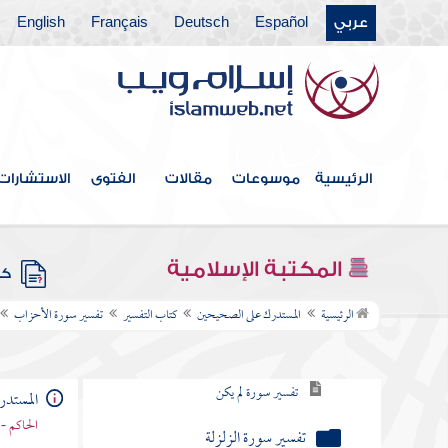
تفسير سورة الزلزلة
عربي
Español
Deutsch
Français
English
تفسير سورة العاديات
تفسير سورة القارعة
تفسير سورة ألهاكم التكاثر
الرئيسية
موسوعات
مقالات
الفتوى
الاستشارات
تفسير سورة والعصر
تفسير سورة الهمزة
المكتبة الإسلامية
كتب
تفسير سورة الفيل
الرئيسية
المستدرك على الصحيحين
كتاب التفسير
تفسير سورة الأحزاب
تفسير سورة قريش
تفسير سورة الماعون
المستد
الحاكم - 
تفسير سورة الكوثر