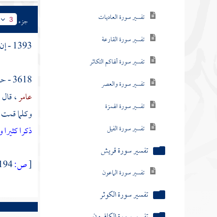
تفسير سورة الكافرون
جزء
3
تفسير سورة النصر
1393 - إن الملائكة تصلي على الذاكرين الله كثيرا
تفسير سورة أبي لهب
3618 - حدثنا
تفسير سورة الإخلاص
عامر
، قال 
تفسير سورة الفلق
وكلما قمت 
تفسير سورة الناس
ذكرا كثيرا
و
كتاب تواريخ المتقدمين من الأنبياء والمرسلين
[
ص:
194 ]
ومن كتاب آيات رسول الله صلى الله عليه وآله
وسلم التي في دلائل النبوة
كتاب الهجرة الأولى إلى الحبشة