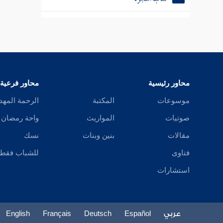
كتاب الحدود
كتاب تعبير الرؤيا
كتاب الطب
محاور رئيسية
محاور فرعية
كتاب الرقى والتمائم
موسوعات
المكتبة
الرحمة المهد
كتاب الفتن والملاحم
صوتيات
المواريث
واحة رمضان
مقالات
بنين وبنات
نسك
فتاوى
للشباب فقط
استشارات
عربي
Español
Deutsch
Français
English