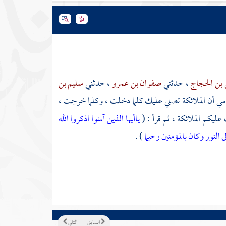
 بن الحجاج
، حدثني
صفوان بن عمرو
، حدثني
سليم بن
نامي أن الملائكة تصلي عليك كلما دخلت ، وكلما خرجت ،
ليكم الملائكة ، ثم قرأ : (
ياأيها الذين آمنوا اذكروا الله
لنور وكان بالمؤمنين رحيما
) .
السابق
التالي