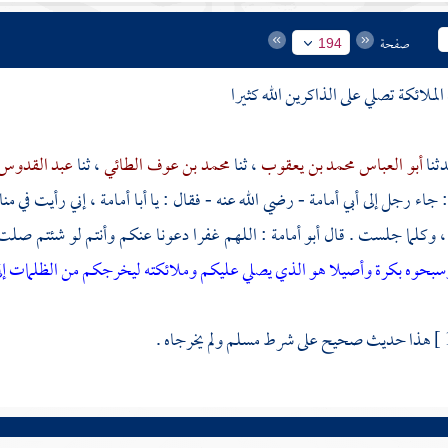
صفحة
194
أبو العباس محمد بن يعقوب
، ثنا
محمد بن عوف الطائي
، ثنا
عبد القدوس
: جاء رجل إلى
أبي أمامة
- رضي الله عنه - فقال : يا
أبا أمامة
، إني رأيت في م
، وكلما جلست . قال
أبو أمامة
: اللهم غفرا دعونا عنكم وأنتم لو شئتم صلت ع
سبحوه بكرة وأصيلا
هو الذي يصلي عليكم وملائكته ليخرجكم من الظلمات إلى ا
هذا حديث صحيح على شرط
مسلم
ولم يخرجاه .