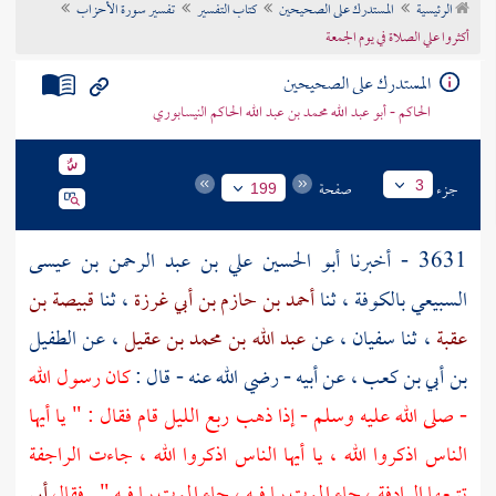
الرئيسية
المستدرك على الصحيحين
كتاب التفسير
تفسير سورة الأحزاب
تراجم الأعلام
أكثروا علي الصلاة في يوم الجمعة
المستدرك على الصحيحين
الحاكم - أبو عبد الله محمد بن عبد الله الحاكم النيسابوري
جزء
صفحة
3
199
3631 - أخبرنا
أبو الحسين علي بن عبد الرحمن بن عيسى
السبيعي
بالكوفة
، ثنا
أحمد بن حازم بن أبي غرزة
، ثنا
قبيصة بن
عقبة
، ثنا
سفيان
، عن
عبد الله بن محمد بن عقيل
، عن
الطفيل
بن أبي بن كعب
، عن أبيه - رضي الله عنه - قال :
كان رسول الله
- صلى الله عليه وسلم - إذا ذهب ربع الليل قام فقال : " يا أيها
الناس اذكروا الله ، يا أيها الناس اذكروا الله ، جاءت الراجفة
تتبعها الرادفة ، جاء الموت بما فيه ، جاء الموت بما فيه " . فقال
أبي