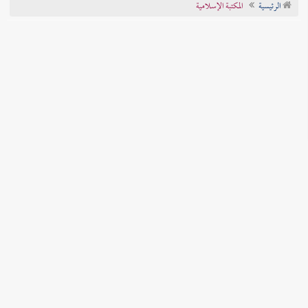
الرئيسية
المكتبة الإسلامية
تراجم الأعلام