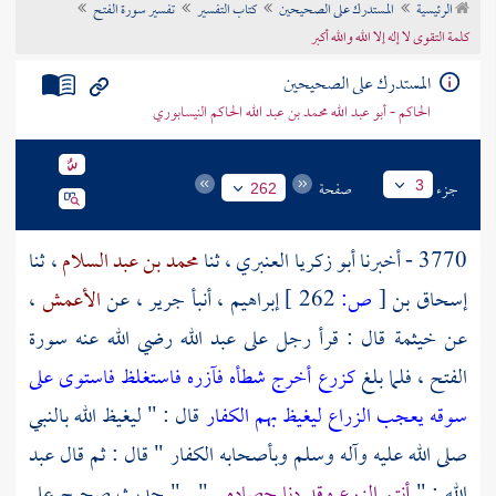
الرئيسية
المستدرك على الصحيحين
كتاب التفسير
تفسير سورة الفتح
تراجم الأعلام
كلمة التقوى لا إله إلا الله والله أكبر
المستدرك على الصحيحين
الحاكم - أبو عبد الله محمد بن عبد الله الحاكم النيسابوري
جزء
صفحة
3
262
3770 - أخبرنا
أبو زكريا العنبري
، ثنا
محمد بن عبد السلام
، ثنا
إسحاق بن
[
ص:
262 ]
إبراهيم
، أنبأ
جرير
، عن
الأعمش
،
عن
خيثمة
قال : قرأ رجل على
عبد الله
رضي الله عنه سورة
الفتح ، فلما بلغ
كزرع أخرج شطأه فآزره فاستغلظ فاستوى على
سوقه يعجب الزراع ليغيظ بهم الكفار
قال : " ليغيظ الله بالنبي
صلى الله عليه وآله وسلم وبأصحابه الكفار " قال : ثم قال
عبد
الله
: "
أنتم الزرع وقد دنا حصاده
" . " حديث صحيح على