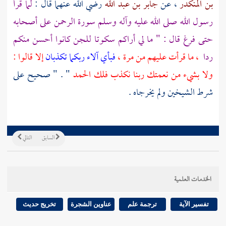
بن المنكدر
، عن
جابر بن عبد الله
رضي الله عنهما قال :
لما قرأ
رسول الله صلى الله عليه وآله وسلم سورة الرحمن على أصحابه
حتى فرغ قال : " ما لي أراكم سكوتا للجن كانوا أحسن منكم
ردا
، ما قرأت عليهم من مرة ،
فبأي آلاء ربكما تكذبان
إلا قالوا :
ولا بشيء من نعمتك ربنا نكذب فلك الحمد
" . " صحيح على
شرط الشيخين ولم يخرجاه .
السابق
التالي
الخدمات العلمية
تفسير الآية
ترجمة علم
عناوين الشجرة
تخريج حديث