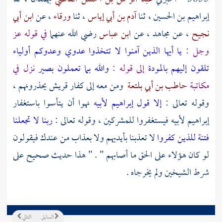
إبراهيم بن الحسين
، ثنا
آدم بن أبي إياس
، ثنا
ورقاء
، عن
ابن أبي
نجيح
، عن
مجاهد
، عن
ابن عباس
رضي الله عنهما
في قوله عز
وجل :
يا أيها الذين آمنوا لا تتخذوا عدوي وعدوكم أولياء
تلقون إليهم بالمودة
إلى قوله :
والله بما تعملون بصير
نزل في
مكاتبة
حاطب بن أبي بلتعة
ومن معه إلى كفار
قريش
يحذرونهم ،
وقوله تعالى :
إلا قول إبراهيم لأبيه
نهوا أن يتأسوا باستغفار
إبراهيم
لأبيه فيستغفروا للمشركين ، وقوله تعالى :
ربنا لا تجعلنا
فتنة للذين كفروا
لا تعذبنا بأيديهم ولا بعذاب من عندك فيقولون
لو كان هؤلاء على الحق ما أصابهم " . " هذا حديث صحيح على
شرط الشيخين ولم يخرجاه .
السابق
التالي