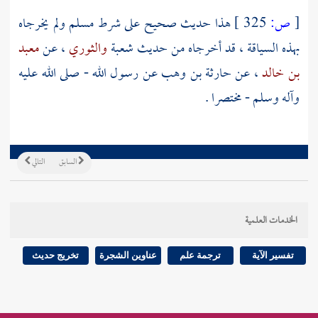
[
ص:
325 ]
هذا حديث صحيح على شرط
مسلم
ولم يخرجاه
بهذه السياقة ، قد أخرجاه من حديث
شعبة
والثوري
، عن
معبد
بن خالد
، عن
حارثة بن وهب
عن رسول الله - صلى الله عليه
وآله وسلم - مختصرا .
السابق
التالي
الخدمات العلمية
تفسير الآية
ترجمة علم
عناوين الشجرة
تخريج حديث