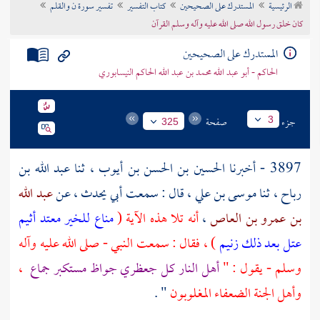
الرئيسية
المستدرك على الصحيحين
كتاب التفسير
تفسير سورة ن والقلم
تراجم الأعلام
كان خلق رسول الله صلى الله عليه وآله وسلم القرآن
المستدرك على الصحيحين
الحاكم - أبو عبد الله محمد بن عبد الله الحاكم النيسابوري
جزء
صفحة
3
325
3897 - أخبرنا
الحسين بن الحسن بن أيوب
، ثنا
عبد الله بن
رباح
، ثنا
موسى بن علي
، قال : سمعت أبي يحدث ، عن
عبد الله
بن عمرو بن العاص
،
أنه تلا هذه الآية (
مناع للخير معتد أثيم
عتل بعد ذلك زنيم
) ، فقال : سمعت النبي - صلى الله عليه وآله
وسلم - يقول : "
أهل النار كل جعظري جواظ مستكبر جماع
،
وأهل الجنة الضعفاء المغلوبون
" .