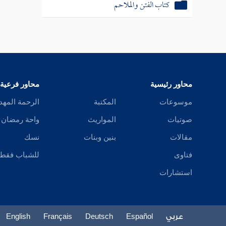
كتاب الفتن والملاحم
محاور رئيسية
محاور فرعية
موسوعات
المكتبة
الرحمة المهد
صوتيات
المواريث
واحة رمضان
مقالات
بنين وبنات
نسك
فتاوى
للشباب فقط
استشارات
عربي
Español
Deutsch
Français
English