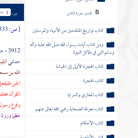
تفسير سورة الناس
جزء
3
[
ص:
333 ]
كتاب تواريخ المتقدمين من الأنبياء والمرسلين
ومن كتاب آيات رسول الله صلى الله عليه وآله
3912 - حدثناه
وسلم التي في دلائل النبوة
حدثني
اللي
كتاب الهجرة الأولى إلى الحبشة
الله بن مسع
كتاب الهجرة
الجن فليفعل
القرآن فغشي
كتاب المغازي والسرايا
وفرغ رسول ا
كتاب معرفة الصحابة رضي الله تعالى عنهم
عظما وروثا 
كتاب الأحكام
كتاب الأطعمة