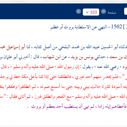
صفحة
333
1502 - النهي عن الاستطابة بروث أو عظم
أبو الحسين عبيد الله بن محمد البلخي
من أصل كتابه ، ثنا
أبو إسماعيل مح
ث بن سعد
، حدثني
يونس بن يزيد
، عن
ابن شهاب
، قال : أخبرني
أبو عثمان ب
ود
- رضي الله عنه - ، يقول :
إن رسول الله - صلى الله عليه وآله وسلم - ، قا
 " ، فلم يحضر منهم أحد غيري ، فانطلقنا حتى إذا كنا بأعلى
مكة
خط لي برجله 
ته أسودة كثيرة حالت بيني وبينه حتى ما أسمع صوته ، ثم انطلقوا وطفقوا
لله - صلى الله عليه وآله وسلم - مع الفجر وانطلق فبرز ، ثم أتاني فقال : " 
فأعطاهم إياه زادا ، ثم نهى أن يستطيب أحد بعظم أو بروث
.