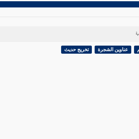
ية
عناوين الشجرة
تخريج حديث