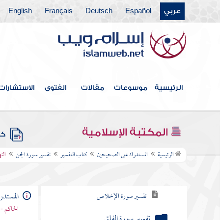
عربي
Español
Deutsch
Français
English
تفسير سورة الهمزة
تفسير سورة الفيل
تفسير سورة قريش
تفسير سورة الماعون
الرئيسية
موسوعات
مقالات
الفتوى
الاستشارات
تفسير سورة الكوثر
تفسير سورة الكافرون
المكتبة الإسلامية
كتب
تفسير سورة النصر
الرئيسية
المستدرك على الصحيحين
كتاب التفسير
تفسير سورة الجن
الن
تفسير سورة أبي لهب
المستد
تفسير سورة الإخلاص
الحاكم - 
تفسير سورة الفلق