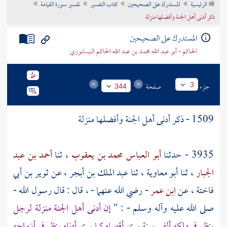
الرئيسية
المستدرك على الصحيحين
كتاب التفسير
تفسير سورة القيامة
تراجم الأعلام
ذكر أدنى أهل الجنة وأفضلها منزلة
المستدرك على الصحيحين
الحاكم - أبو عبد الله محمد بن عبد الله الحاكم النيسابوري
جزء
صفحة
3
344
1509 - ذكر أدنى أهل الجنة وأفضلها منزلة
3935 - حدثنا
أبو العباس محمد بن يعقوب
، ثنا
أحمد بن عبد
الجبار
، ثنا
أبو معاوية
، ثنا
عبد الملك بن أبجر
، عن
ثوير بن أبي
فاختة
، عن
ابن عمر
- رضي الله عنهما - ، قال : قال رسول الله -
صلى الله عليه وآله وسلم - : "
إن أدنى أهل الجنة منزلة لرجل
ينظر في ملكه ألفي سنة يرى أقصاه كما يرى أدناه ينظر في أزواجه