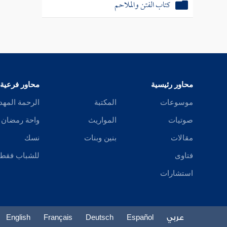
كتاب الفتن والملاحم
محاور رئيسية
محاور فرعية
موسوعات
المكتبة
الرحمة المهد
صوتيات
المواريث
واحة رمضان
مقالات
بنين وبنات
نسك
فتاوى
للشباب فقط
استشارات
عربي
Español
Deutsch
Français
English