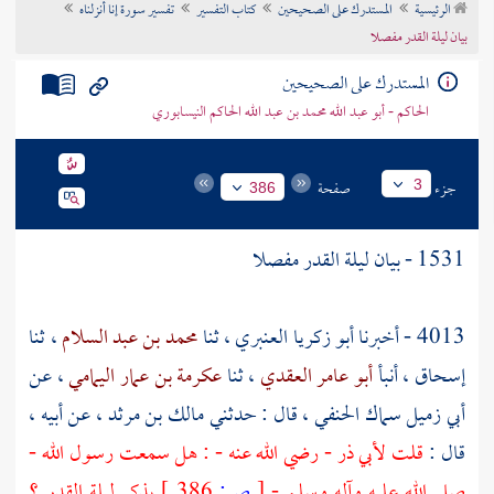
الرئيسية
المستدرك على الصحيحين
كتاب التفسير
تفسير سورة إنا أنزلناه
تراجم الأعلام
بيان ليلة القدر مفصلا
المستدرك على الصحيحين
الحاكم - أبو عبد الله محمد بن عبد الله الحاكم النيسابوري
جزء
صفحة
3
386
1531 - بيان ليلة القدر مفصلا
4013 - أخبرنا
أبو زكريا العنبري
، ثنا
محمد بن عبد السلام
، ثنا
إسحاق
، أنبأ
أبو عامر العقدي
، ثنا
عكرمة بن عمار اليمامي
، عن
أبي زميل سماك الحنفي
، قال : حدثني
مالك بن مرثد
، عن أبيه ،
قال :
قلت
لأبي ذر
- رضي الله عنه - : هل سمعت رسول الله -
صلى الله عليه وآله وسلم -
[
ص:
386 ]
يذكر ليلة القدر ؟