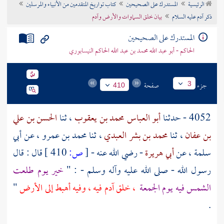
الرئيسية
المستدرك على الصحيحين
كتاب تواريخ المتقدمين من الأنبياء والمرسلين
تراجم الأعلام
ذكر آدم عليه السلام
بيان خلق السماوات والأرض وآدم
المستدرك على الصحيحين
الحاكم - أبو عبد الله محمد بن عبد الله الحاكم النيسابوري
جزء
صفحة
3
410
4052 - حدثنا
أبو العباس محمد بن يعقوب
، ثنا
الحسن بن علي
بن عفان
، ثنا
محمد بن بشر العبدي
، ثنا
محمد بن عمرو
، عن
أبي
سلمة
، عن
أبي هريرة
- رضي الله عنه -
[
ص:
410 ]
قال : قال
رسول الله - صلى الله عليه وآله وسلم - : "
خير يوم طلعت
الشمس فيه يوم الجمعة
، خلق
آدم
فيه ، وفيه أهبط إلى الأرض
"
.