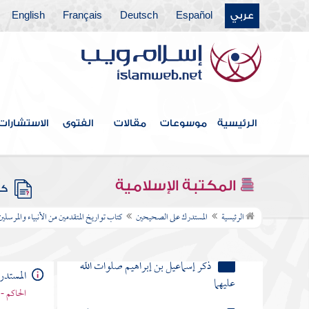
كتاب التفسير
عربي
Español
Deutsch
Français
English
كتاب تواريخ المتقدمين من الأنبياء والمرسلين
ذكر آدم عليه السلام
ذكر نوح النبي صلى الله عليه وسلم
الرئيسية
موسوعات
مقالات
الفتوى
الاستشارات
ذكر إدريس النبي صلى الله عليه وآله
وسلم
شرح ولا تبرجن تبرج الجاهلية
المكتبة الإسلامية
الأولى
كتب
الرئيسية
المستدرك على الصحيحين
كتاب تواريخ المتقدمين من الأنبياء والمرسلين
ذكر إبراهيم عليه السلام
ذكر إسماعيل بن إبراهيم صلوات الله
المستد
عليهما
الحاكم - 