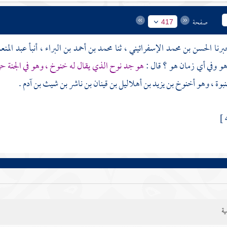
صفحة
417
الحسن بن محمد الإسفرائيني
، ثنا
محمد بن أحمد بن البراء
، أنبأ
عبد المن
و وفي أي زمان هو ؟ قال :
هو جد
نوح
الذي يقال له خنوخ ، وهو في الجنة 
نبوة ، وهو
أخنوخ بن يزيد بن أهلاليل بن قينان بن ناشر بن شيث بن آدم
.
ية