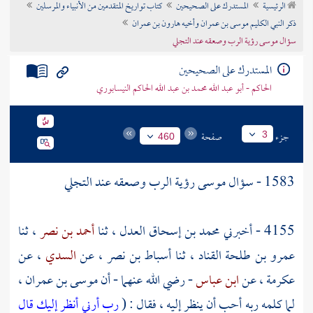
الرئيسية
المستدرك على الصحيحين
كتاب تواريخ المتقدمين من الأنبياء والمرسلين
تراجم الأعلام
ذكر النبي الكليم موسى بن عمران وأخيه هارون بن عمران
سؤال موسى رؤية الرب وصعقه عند التجلي
المستدرك على الصحيحين
الحاكم - أبو عبد الله محمد بن عبد الله الحاكم النيسابوري
جزء
صفحة
3
460
1583 - سؤال
موسى
رؤية الرب وصعقه عند التجلي
4155 - أخبرني
محمد بن إسحاق
العدل ، ثنا
أحمد بن نصر
، ثنا
عمرو بن طلحة القناد
، ثنا
أسباط بن نصر
، عن
السدي
، عن
عكرمة
، عن
ابن عباس
- رضي الله عنهما - أن
موسى بن عمران
،
لما كلمه ربه أحب أن ينظر إليه ، فقال : (
رب أرني أنظر إليك قال