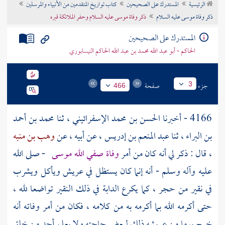
الرئيسية
المستدرك على الصحيحين
كتاب تواريخ المتقدمين من الأنبياء والمرسلين
تراجم الأعلام
ذكر وفاة موسى عليه السلام
ذكر وفاة موسى عليه السلام وحفر الملائكة قبره
المستدرك على الصحيحين
الحاكم - أبو عبد الله محمد بن عبد الله الحاكم النيسابوري
جزء
صفحة
3
466
4166 - أخبرنا
الحسن بن محمد الإسفرائيني
، ثنا
محمد بن أحمد
بن البراء
، ثنا
عبد المنعم بن إدريس
، عن أبيه ، عن
وهب بن منبه
، قال : ذكر لي أنه كان من أمر
وفاة صفي الله
موسى
- صلى الله
عليه وآله وسلم - أنه إنما كان يستظل في عريش ويأكل ويشرب
في نقير من حجر ، كما يكرع الدابة في ذلك النقير تواضعا لله ،
حتى أكرمه الله بما أكرمه به من كلامه ، فكان من أمر وفاته أنه
خرج يوما من عريشه ذلك لبعض حاجته ولا يعلم أحد من خلق