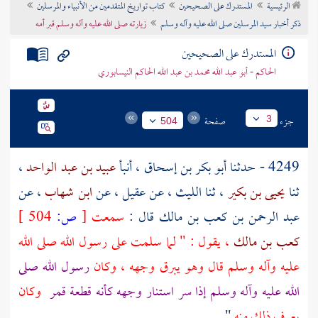
الرئيسية
المستدرك على الصحيحين
كتاب تواريخ المتقدمين من الأنبياء والمرسلين
تراجم الأعلام
ذكر أخبار سيد المرسلين صلى الله عليه وآله وسلم
زيارته صلى الله عليه وآله وسلم قبر أمه
المستدرك على الصحيحين
الحاكم - أبو عبد الله محمد بن عبد الله الحاكم النيسابوري
جزء
صفحة
3
504
4249 - حدثنا
أبو بكر بن إسحاق
، أنبأ
عبيد بن عبد الواحد
،
ثنا
يحيى بن بكير
، ثنا
الليث
، عن
عقيل
، عن
ابن شهاب
، عن
عبد الرحمن بن كعب بن مالك
قال :
سمعت
[
ص:
504 ]
كعب بن مالك
، يقول : " لما سلمت على رسول الله صلى الله
عليه وآله وسلم قال وهو يبرق وجهه ، وكان
رسول الله صلى
الله عليه وآله وسلم إذا سر استنار وجهه كأنه قطعة قمر
وكان
يعرف ذلك منه
" .