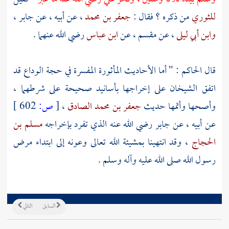
للثوري
من ذكره ؟ فقال :
جعفر بن محمد
، عن أبيه ، عن
جابر
،
وابن أبي ليلى
، عن
مقسم
، عن
ابن عباس
رضي الله عنهما .
قال
الحاكم
: " أما الأحاديث المأثورة المفسرة في حجة الوداع قد
اتفق الشيخان على إخراجها بأسانيد صحيحة على شرطهما ،
وأصحها وأتمها حديث
جعفر بن محمد الصادق
،
[
ص:
602 ]
عن أبيه ، عن جابر رضي الله عنه الذي تفرد بإخراجه
مسلم بن
الحجاج
، وقد انتهينا بمشيئة الله تعالى وعونه إلى ابتداء مرض
رسول الله صلى الله عليه وآله وسلم .
السابق
التالي