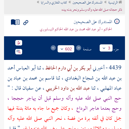
الرئيسية
المستدرك على الصحيحين
كتاب المغازي والسرايا
تراجم الأعلام
ذكر حجاته صلى الله عليه وآله وسلم ونحر بدنه بيده
المستدرك على الصحيحين
الحاكم - أبو عبد الله محمد بن عبد الله الحاكم النيسابوري
جزء
صفحة
3
602
4439 - أخبرني
أبو بكر بن أبي دارم الحافظ
، ثنا
أبو العباس أحمد
بن عبد الله بن شجاع البغدادي
، ثنا
قاسم بن محمد بن عباد بن
عباد المهلبي
، ثنا
عبد الله بن داود الخريبي
، عن
سفيان
قال : "
حج النبي صلى الله عليه وآله وسلم قبل أن يهاجر حججا ،
وحج بعدما هاجر الوداع
، وكان جميع ما جاء به مائة بدنة فيها
جمل كان في أنفه برة من فضة ، نحر النبي صلى الله عليه وآله
وسلم بيده ثلاثا وستين ، ونحر
علي
رضي الله عنه ما غبر
" فقيل