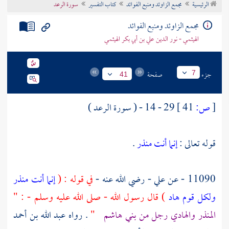
الرئيسية
مجمع الزاوئد ومنبع الفوائد
كتاب التفسير
سورة الرعد
تراجم الأعلام
مجمع الزاوئد ومنبع الفوائد
الهيثمي - نور الدين علي بن أبي بكر الهيثمي
جزء
صفحة
7
41
[
ص:
41 ]
29 - 14 - ( سورة الرعد )
قوله تعالى :
إنما أنت منذر
.
11090 - عن
علي
- رضي الله عنه -
في قوله : (
إنما أنت منذر
ولكل قوم هاد
) قال رسول الله - صلى الله عليه وسلم - : "
المنذر والهادي رجل من
بني هاشم
"
. رواه
عبد الله بن أحمد