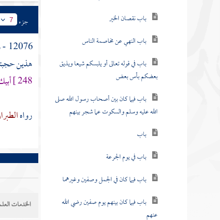
باب نقصان الخير
جزء
7
باب النهي عن مخاصمة الناس
12076 - وعن
هذين حجبتني
باب في قوله تعالى أو يلبسكم شيعا ويذيق
بعضكم بأس بعض
248 ]
أبيك
باب فيما كان بين أصحاب رسول الله صلى
الله عليه وسلم والسكوت عما شجر بينهم
رواه
الطبرا
باب
باب في يوم الجرعة
باب فيما كان في الجمل وصفين وغيرهما
باب فيما كان بينهم يوم صفين رضي الله
الخدمات العلم
عنهم