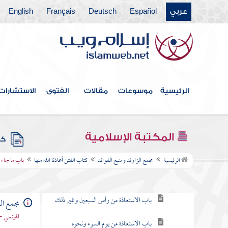
عربي
Español
Deutsch
Français
English
كتاب قتال أهل البغي
كتاب الحدود والديات
كتاب الديات
كتاب التفسير
الرئيسية
موسوعات
مقالات
الفتوى
الاستشارات
كتاب التعبير
كتاب القدر
المكتبة الإسلامية
كتب
كتاب الفتن أعاذنا الله منها
الرئيسية
مجمع الزاوئد ومنبع الفوائد
كتاب الفتن أعاذنا الله منها
باب ما جاء 
باب التعوذ من الفتن
باب الاستعاذة من رأس السبعين وغير ذلك
مجمع الز
الهيثمي -
باب الاستعاذة من يوم السوء ونحوه