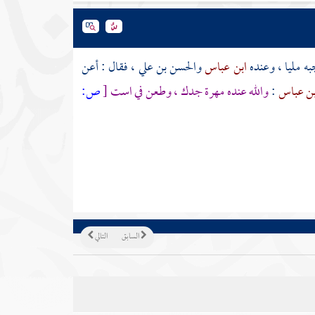
ه مليا ، وعنده
ابن عباس
والحسن بن علي
، فقال : أعن
بن عباس
:
والله عنده مهرة جدك ، وطعن في است
[
ص:
السابق
التالي