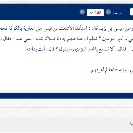
صفحة
248
عيسى بن يزيد
قال : استأذن
الأشعث بن قيس
على
معاوية
بالكوفة
فحجب
 يا أمير المؤمنين ؟ تعلم أن صاحبهم جاءنا فملأنا كذبا - يعني
عليا
- فقال
ا
. فقال : ألا تسمع يا أمير المؤمنين ما يقول ؟ قال : أنت بدأت .
ني
، وفيه جماعة لم أعرفهم .
ية