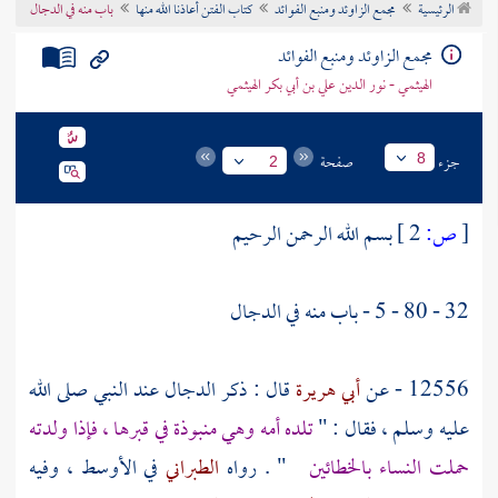
الرئيسية
مجمع الزاوئد ومنبع الفوائد
كتاب الفتن أعاذنا الله منها
باب منه في الدجال
تراجم الأعلام
مجمع الزاوئد ومنبع الفوائد
الهيثمي - نور الدين علي بن أبي بكر الهيثمي
جزء
صفحة
8
2
[
ص:
2 ]
بسم الله الرحمن الرحيم
32 - 80 - 5 - باب منه في الدجال
12556 - عن
أبي هريرة
قال : ذكر الدجال عند النبي صلى الله
عليه وسلم ، فقال : "
تلده أمه وهي منبوذة في قبرها ، فإذا ولدته
حملت النساء بالخطائين
" . رواه
الطبراني
في الأوسط ، وفيه