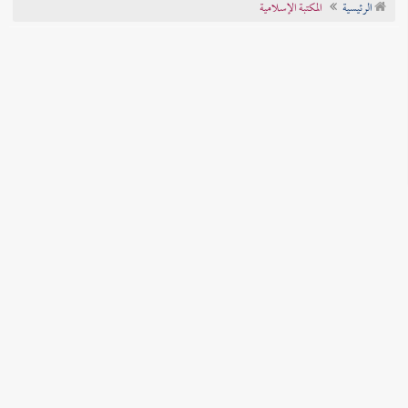
الرئيسية
المكتبة الإسلامية
تراجم الأعلام