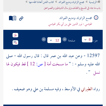
الرئيسية
مجمع الزاوئد ومنبع الفوائد
كتاب الفتن أعاذنا الله منها
تراجم الأعلام
باب ما جاء في المسخ والقذف وإرسال الشياطين والصواعق
مجمع الزاوئد ومنبع الفوائد
الهيثمي - نور الدين علي بن أبي بكر الهيثمي
جزء
صفحة
8
12
12597 - وعن
عبد الله بن عمر
قال : قال رسول الله - صلى
الله عليه وسلم - : "
ما مسخت أمة
[
ص:
12 ]
قط فيكون لها
نسل
" .
رواه
الطبراني
في الأوسط ، وفيه
مسلمة بن علي
وهو ضعيف .