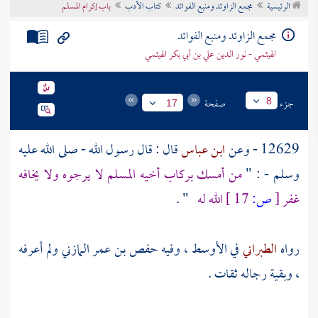
الرئيسية
مجمع الزاوئد ومنبع الفوائد
كتاب الأدب
باب إكرام المسلم
تراجم الأعلام
مجمع الزاوئد ومنبع الفوائد
الهيثمي - نور الدين علي بن أبي بكر الهيثمي
جزء
صفحة
8
17
12629 - وعن
ابن عباس
قال : قال رسول الله - صلى الله عليه
وسلم - : "
من أمسك بركاب أخيه المسلم لا يرجوه ولا يخافه
غفر
[
ص:
17 ]
الله له
" .
رواه
الطبراني
في الأوسط ، وفيه
حفص بن عمر المازني
ولم أعرفه
، وبقية رجاله ثقات .