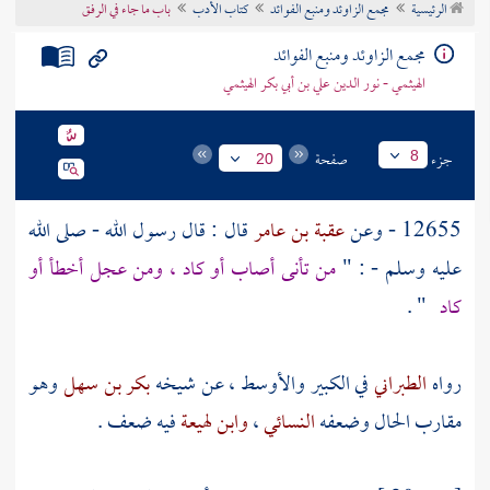
الرئيسية
مجمع الزاوئد ومنبع الفوائد
كتاب الأدب
باب ما جاء في الرفق
تراجم الأعلام
مجمع الزاوئد ومنبع الفوائد
الهيثمي - نور الدين علي بن أبي بكر الهيثمي
جزء
صفحة
8
20
12655 - وعن
عقبة بن عامر
قال : قال رسول الله - صلى الله
عليه وسلم - : "
من تأنى أصاب أو كاد ، ومن عجل أخطأ أو
كاد
" .
رواه
الطبراني
في الكبير والأوسط ، عن شيخه
بكر بن سهل
وهو
مقارب الحال وضعفه
النسائي
،
وابن لهيعة
فيه ضعف .