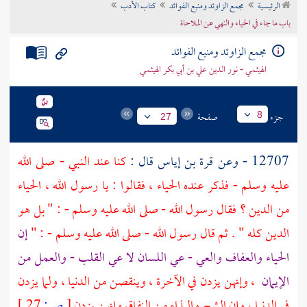
الرئيسية
مجمع الزاوئد ومنبع الفوائد
كتاب الأدب
تراجم الأعلام
باب ما جاء في الحياء والنهي عن الملاحاة
مجمع الزاوئد ومنبع الفوائد
الهيثمي - نور الدين علي بن أبي بكر الهيثمي
جزء
صفحة
8
27
12707 - وعن
قرة بن إياس
قال :
كنا عند النبي - صلى الله
عليه وسلم - فذكر عنده الحياء ، فقالوا : يا رسول الله ، الحياء
من الدين ؟ فقال رسول الله - صلى الله عليه وسلم - : " بل هو
الدين كله " . ثم قال رسول الله - صلى الله عليه وسلم - : "
إن
الحياء والعفاف والعي - عي اللسان لا عي القلب - والعمل من
الإيمان
، وإنهن يزدن في الآخرة ، وينقصن من الدنيا ، ولما يزدن
في الدنيا ، وإن الشح والبذاء من النفاق وإنهن يزدن
[
ص:
27 ]