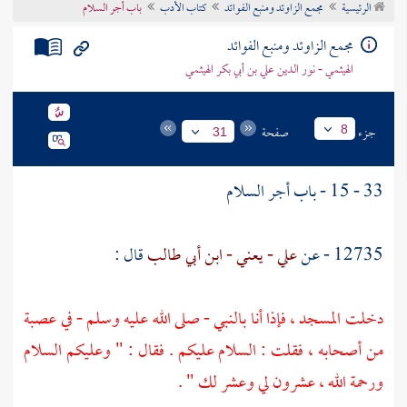
الرئيسية
مجمع الزاوئد ومنبع الفوائد
كتاب الأدب
باب أجر السلام
تراجم الأعلام
مجمع الزاوئد ومنبع الفوائد
الهيثمي - نور الدين علي بن أبي بكر الهيثمي
جزء
صفحة
8
31
33 - 15 - باب أجر السلام
12735 - عن
علي - يعني - ابن أبي طالب
قال :
دخلت المسجد ، فإذا أنا بالنبي - صلى الله عليه وسلم - في عصبة
من أصحابه ، فقلت : السلام عليكم . فقال : " وعليكم السلام
ورحمة الله ، عشرون لي وعشر لك " .