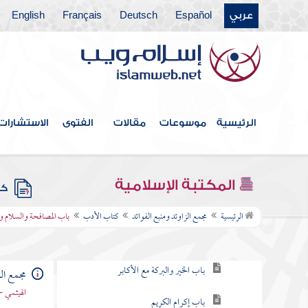
عربي
Español
Deutsch
Français
English
كتاب الحدود والديات
كتاب الديات
كتاب التفسير
كتاب التعبير
الرئيسية
موسوعات
مقالات
الفتوى
الاستشارات
كتاب القدر
كتاب الفتن أعاذنا الله منها
المكتبة الإسلامية
كتب
كتاب الأدب
الرئيسية
مجمع الزاوئد ومنبع الفوائد
كتاب الأدب
باب المصافحة والسلام 
باب توقير الكبير ورحمة الصغير
باب الخير والبركة مع الأكابر
مجمع الز
الهيثمي -
باب إكرام الكريم