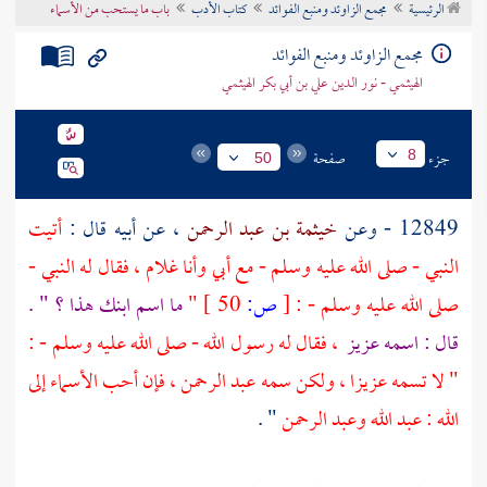
الرئيسية
مجمع الزاوئد ومنبع الفوائد
كتاب الأدب
باب ما يستحب من الأسماء
تراجم الأعلام
مجمع الزاوئد ومنبع الفوائد
الهيثمي - نور الدين علي بن أبي بكر الهيثمي
جزء
صفحة
8
50
12849 - وعن
خيثمة بن عبد الرحمن
، عن أبيه قال :
أتيت
النبي - صلى الله عليه وسلم - مع أبي وأنا غلام ، فقال له النبي -
صلى الله عليه وسلم - :
[
ص:
50 ]
"
ما اسم ابنك هذا ؟ " .
قال : اسمه
عزيز
، فقال له رسول الله - صلى الله عليه وسلم - :
" لا تسمه
عزيزا
، ولكن سمه
عبد الرحمن
، فإن أحب الأسماء إلى
الله : عبد الله وعبد الرحمن
" .