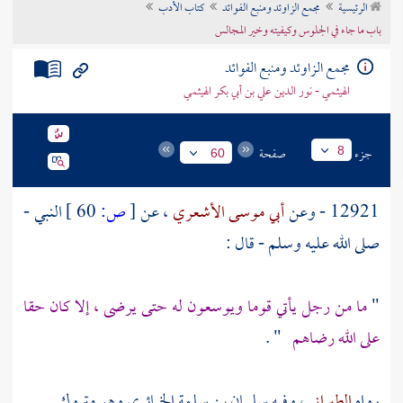
الرئيسية
مجمع الزاوئد ومنبع الفوائد
كتاب الأدب
تراجم الأعلام
باب ما جاء في الجلوس وكيفيته وخير المجالس
مجمع الزاوئد ومنبع الفوائد
الهيثمي - نور الدين علي بن أبي بكر الهيثمي
جزء
صفحة
8
60
12921 - وعن
أبي موسى الأشعري
، عن
[
ص:
60 ]
النبي -
صلى الله عليه وسلم - قال :
"
ما من رجل يأتي قوما ويوسعون له حتى يرضى ، إلا كان حقا
على الله رضاهم
" .
رواه
الطبراني
، وفيه
سليمان بن سلمة الخبائري
وهو متروك .