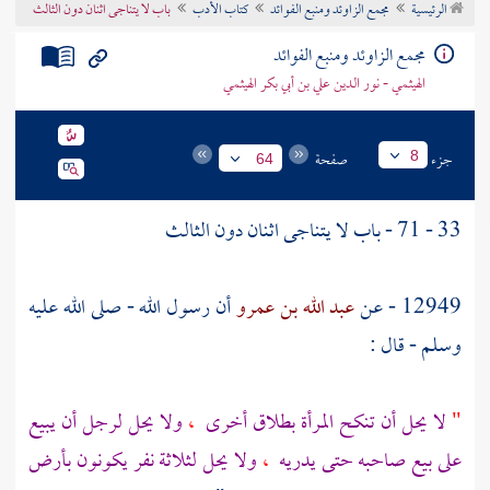
الرئيسية
مجمع الزاوئد ومنبع الفوائد
كتاب الأدب
باب لا يتناجى اثنان دون الثالث
تراجم الأعلام
مجمع الزاوئد ومنبع الفوائد
الهيثمي - نور الدين علي بن أبي بكر الهيثمي
جزء
صفحة
8
64
33 - 71 - باب لا يتناجى اثنان دون الثالث
12949 - عن
عبد الله بن عمرو
أن رسول الله - صلى الله عليه
وسلم - قال :
"
لا يحل أن تنكح المرأة بطلاق أخرى
،
ولا يحل لرجل أن يبيع
على بيع صاحبه حتى يدريه
،
ولا يحل لثلاثة نفر يكونون بأرض