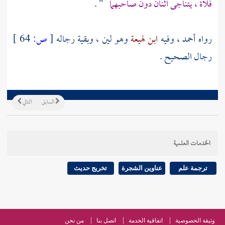
فلاة ، يتناجى اثنان دون صاحبهما
" .
رواه
أحمد
، وفيه
ابن لهيعة
وهو لين ، وبقية رجاله
[
ص:
64 ]
رجال الصحيح .
السابق
التالي
الخدمات العلمية
ترجمة علم
عناوين الشجرة
تخريج حديث
وثيقة الخصوصية
اتفاقية الخدمة
اتصل بنا
من نحن