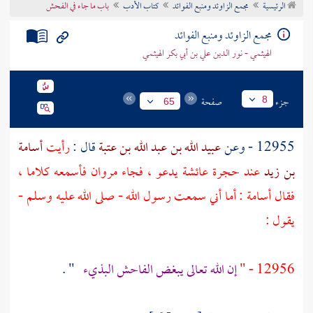
الرئيسية
مجمع الزاوئد ومنبع الفوائد
كتاب الأدب
باب ما جاء في الفحش
تراجم الأعلام
مجمع الزاوئد ومنبع الفوائد
الهيثمي - نور الدين علي بن أبي بكر الهيثمي
جزء
صفحة
8
65
12955 - وعن
عبيد الله بن عبد الله بن عتبة
قال :
رأيت
أسامة
بن زيد
عند حجرة
عائشة
يدعو ، فجاء
مروان
فأسمعه كلاما ،
فقال
أسامة
: أما أني سمعت رسول الله - صلى الله عليه وسلم -
يقول :
12956 - "
إن الله تعالى يبغض الفاحش البذيء
" .