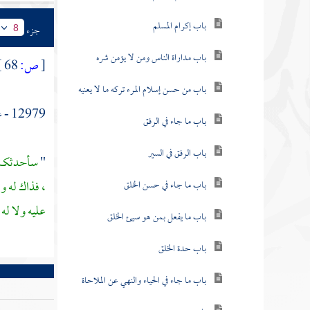
باب إكرام المسلم
جزء
8
باب مداراة الناس ومن لا يؤمن شره
[
ص:
68 ]
باب من حسن إسلام المرء تركه ما لا يعنيه
12979 - عن
باب ما جاء في الرفق
باب الرفق في السير
"
سأحدثكم 
، فذاك له و
باب ما جاء في حسن الخلق
عليه ولا له
باب ما يفعل بمن هو سيئ الخلق
باب حدة الخلق
باب ما جاء في الحياء والنهي عن الملاحاة