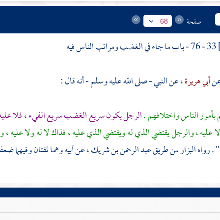
صفحة
68
33 - 76 - باب ما جاء في الغضب ومراتب الناس فيه
أبي هريرة
، عن النبي - صلى الله عليه وسلم - أنه قال :
بأمور الناس واختلافهم .
الرجل يكون سريع الغضب سريع الفيء ، فلا عليه و
لا عليه ، والرجل يقتضي الذي له ويقتضي الذي عليه ، فذاك لا له ولا عليه ،
" . رواه
البزار
من طريق
عبد الرحمن بن شريك
، عن أبيه وهما ثقتان وفيهما ض