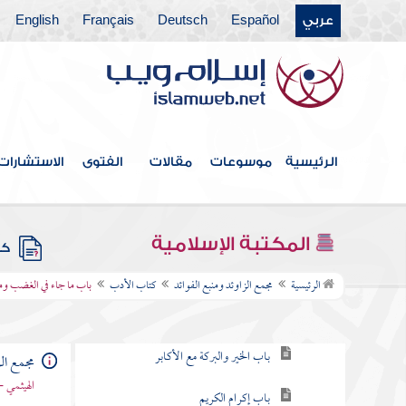
عربي
Español
Deutsch
Français
English
كتاب الحدود والديات
كتاب الديات
كتاب التفسير
كتاب التعبير
الرئيسية
موسوعات
مقالات
الفتوى
الاستشارات
كتاب القدر
كتاب الفتن أعاذنا الله منها
المكتبة الإسلامية
كتب
كتاب الأدب
الرئيسية
مجمع الزاوئد ومنبع الفوائد
كتاب الأدب
باب ما جاء في الغضب وم
باب توقير الكبير ورحمة الصغير
باب الخير والبركة مع الأكابر
مجمع الز
الهيثمي -
باب إكرام الكريم