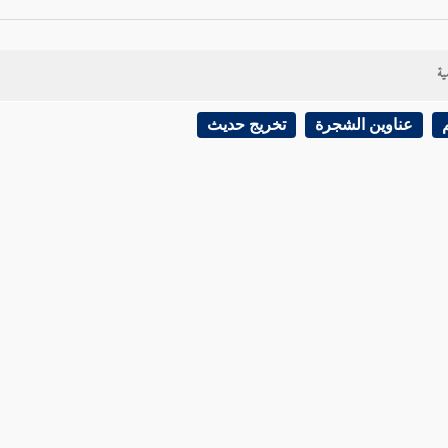
ية
عناوين الشجرة
تخريج حديث