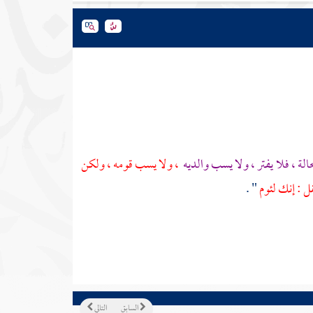
لة ، فلا يفتر ، ولا يسب والديه
، ولا يسب قومه ، ولكن
ل : إنك لئوم
" .
السابق
التالي