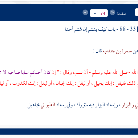
صفحة
74
33 - 88 - باب كيف يشتم إن شتم أحدا
سمرة بن جندب
قال :
الله - صلى الله عليه وسلم - أن نسب وقال : " إن
كان أحدكم سابا صاحبه لا محا
 ذلك فليقل : إنك بخيل ، أو ليقل : إنك لجبان ، أو ليقل : إنك لكذوب ، أو ليق
ني
والبزار
، وإسناد
البزار
فيه متروك ، وفي إسناد
الطبراني
مجاهيل .