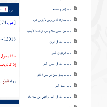
باب إكرام المسلم
جزء
8
باب مداراة الناس ومن لا يؤمن شره
[
ص:
74 ]
باب من حسن إسلام المرء تركه ما لا يعنيه
13018 - عن
باب ما جاء في الرفق
باب الرفق في السير
نهانا رسول 
إن كان يعلم
باب ما جاء في حسن الخلق
باب ما يفعل بمن هو سيئ الخلق
رواه
الطبرا
باب حدة الخلق
باب ما جاء في الحياء والنهي عن الملاحاة